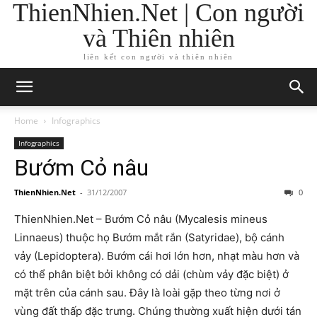
ThienNhien.Net | Con người
và Thiên nhiên
liên kết con người và thiên nhiên
Home
Infographics
Infographics
Bướm Cỏ nâu
ThienNhien.Net
-
31/12/2007
0
ThienNhien.Net – Bướm Cỏ nâu (Mycalesis mineus
Linnaeus) thuộc họ Bướm mắt rắn (Satyridae), bộ cánh
vảy (Lepidoptera). Bướm cái hơi lớn hơn, nhạt màu hơn và
có thể phân biệt bởi không có dải (chùm vảy đặc biệt) ở
mặt trên của cánh sau. Đây là loài gặp theo từng nơi ở
vùng đất thấp đặc trưng. Chúng thường xuất hiện dưới tán