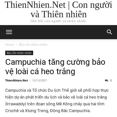
ThienNhien.Net | Con người
và Thiên nhiên
liên kết con người và thiên nhiên
Home
Bảo tồn thiên nhiên
Bảo tồn thiên nhiên
Campuchia tăng cường bảo
vệ loài cá heo trắng
ThienNhien.Net
-
13/12/2007
0
Campuchia và Tổ chức Du lịch Thế giới sẽ phối hợp thực
hiện dự án phát triển du lịch và bảo vệ loài cá heo trắng
(Irrawaddy) trên đoạn sông Mê Kông chảy qua hai tỉnh
Crochê và Xtưng Treng, Đông Bắc Campuchia.