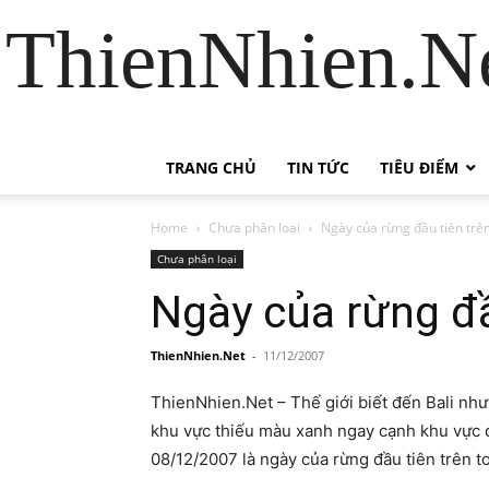
ThienNhien.Ne
TRANG CHỦ
TIN TỨC
TIÊU ĐIỂM
Home
Chưa phân loại
Ngày của rừng đầu tiên trên
Chưa phân loại
Ngày của rừng đầu
ThienNhien.Net
-
11/12/2007
ThienNhien.Net – Thế giới biết đến Bali nh
khu vực thiếu màu xanh ngay cạnh khu vực 
08/12/2007 là ngày của rừng đầu tiên trên to