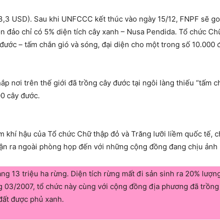
(3,3 USD). Sau khi UNFCCC kết thúc vào ngày 15/12, FNPF sẽ go
 đảo chỉ có 5% diện tích cây xanh – Nusa Pendida. Tổ chức Chữ
 đước – tấm chắn gió và sóng, đại diện cho một trong số 10.00
ắp nơi trên thế giới đã trồng cây đước tại ngôi làng thiếu “tấm
000 cây đước.
í hậu của Tổ chức Chữ thập đỏ và Trăng lưỡi liềm quốc tế, cho
 luận ra ngoài phòng họp đến với những cộng đồng đang chịu ảnh
ảng 13 triệu ha rừng. Diện tích rừng mất đi sản sinh ra 20% lượn
 03/2007, tổ chức này cùng với cộng đồng địa phương đã trồ
 đất được phủ xanh.