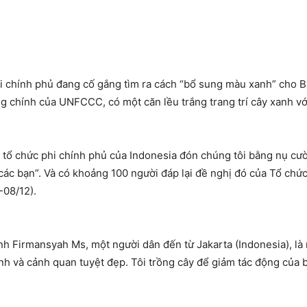
hi chính phủ đang cố gắng tìm ra cách “bổ sung màu xanh” cho
B
ng chính của UNFCCC, có một căn lều trắng trang trí cây xanh v
a tổ chức phi chính phủ của
Indonesia
đón chúng tôi bằng nụ cười
các bạn”. Và có khoảng 100 người đáp lại đề nghị đó của Tổ c
3-08/12).
Anh Firmansyah Ms, một người dân đến từ
Jakarta
(
Indonesia
), l
nh và cảnh quan tuyệt đẹp. Tôi trồng cây để giảm tác động của b