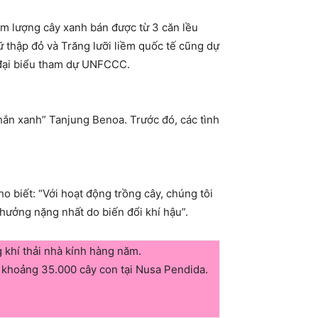
m lượng cây xanh bán được từ 3 căn lều
 thập đỏ và Trăng lưỡi liềm quốc tế cũng dự
0 đại biểu tham dự UNFCCC.
 chắn xanh” Tanjung Benoa. Trước đó, các tình
 biết: “Với hoạt động trồng cây, chúng tôi
 hưởng nặng nhất do biến đổi khí hậu”.
g khí thải nhà kính hàng năm.
ng khoảng 35.000 cây con tại Nusa Pendida.