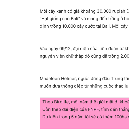
Mỗi cây xanh có giá khoảng 30.000 rupiah 
“Hạt giống cho
Bali
” và mang đến trồng ở hòn
định trồng 10.000 cây đước tại
Bali
. Mỗi cây
Vào ngày 09/12, đại diện của Liên đoàn từ kh
nguyện viên chữ thập đỏ cũng đã trồng 2.
Madeleen Helmer, người đứng đầu Trung tâm kh
muốn đưa thông điệp từ những cuộc thảo
Theo Birdlife, mỗi năm thế giới mất đi kho
Còn theo đại diện của FNPF, tính đến tháng
Dự kiến trong 5 năm tới sẽ có thêm 100ha