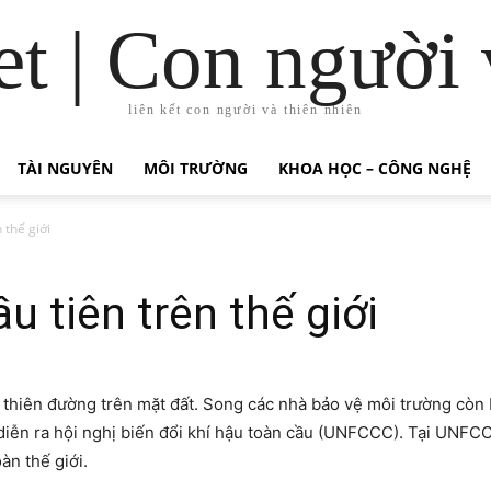
t | Con người 
liên kết con người và thiên nhiên
TÀI NGUYÊN
MÔI TRƯỜNG
KHOA HỌC – CÔNG NGHỆ
 thế giới
 tiên trên thế giới
ư thiên đường trên mặt đất. Song các nhà bảo vệ môi trường còn 
diễn ra hội nghị biến đổi khí hậu toàn cầu (UNFCCC). Tại UNFC
àn thế giới.