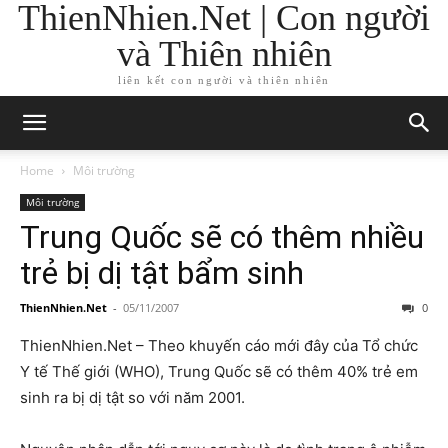
ThienNhien.Net | Con người
và Thiên nhiên
liên kết con người và thiên nhiên
Home
Môi trường
Môi trường
Trung Quốc sẽ có thêm nhiều
trẻ bị dị tật bẩm sinh
ThienNhien.Net
-
05/11/2007
0
ThienNhien.Net – Theo khuyến cáo mới đây của Tổ chức
Y tế Thế giới (WHO), Trung Quốc sẽ có thêm 40% trẻ em
sinh ra bị dị tật so với năm 2001.