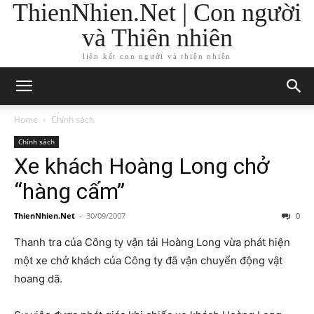
ThienNhien.Net | Con người
và Thiên nhiên
liên kết con người và thiên nhiên
Home
Chính sách
Chính sách
Xe khách Hoàng Long chở
“hàng cấm”
ThienNhien.Net
-
30/09/2007
0
Thanh tra của Công ty vận tải Hoàng Long vừa phát hiện
một xe chở khách của Công ty đã vận chuyển động vật
hoang dã.