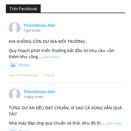
Trên Facebook
ThienNhien.Net
7 giờ trước
KHI KHÔNG CÒN DƯ ĐỊA MÔI TRƯỜNG
Quy hoạch phát triển thường bắt đầu từ nhu cầu: cần
thêm khu công
...
Xem thêm
Photo
Xem trên Facebook
·
Chia sẻ
ThienNhien.Net
1 ngày trước
TỪNG DỰ ÁN ĐỀU ĐẠT CHUẨN, VÌ SAO CẢ VÙNG VẪN QUÁ
TẢI?
Nhà máy đáp ứng quy chuẩn xả thải, khu đô th
...
Xem thêm