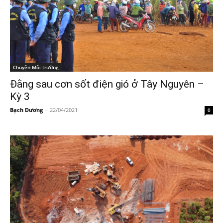
Chuyện Môi trường
Đằng sau cơn sốt điện gió ở Tây Nguyên –
Kỳ 3
Bạch Dương
-
22/04/2021
0