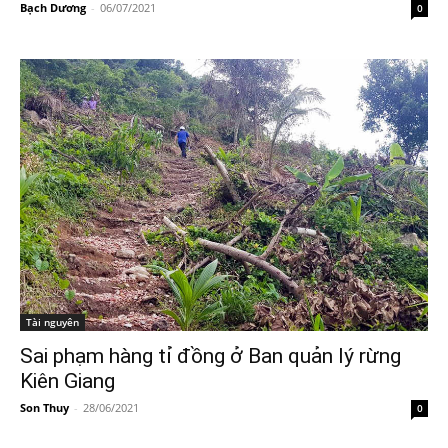
Bạch Dương
-
06/07/2021
0
Tài nguyên
Sai phạm hàng tỉ đồng ở Ban quản lý rừng
Kiên Giang
Son Thuy
-
28/06/2021
0