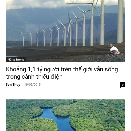
Năng lượng
Khoảng 1,1 tỷ người trên thế giới vẫn sống
trong cảnh thiếu điện
Son Thuy
-
19/05/2015
0