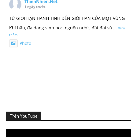
ThienNhien.Net
1 ngày trước
TỪ GIỚI HẠN HÀNH TINH ĐẾN GIỚI HẠN CỦA MỘT VÙNG
Khí hậu, đa dạng sinh học, nguồn nước, đất đai và
...
Xem
thêm
Photo
Xem trên Facebook
·
Chia sẻ
ThienNhien.Net
2 ngày trước
KHI HỆ SINH THÁI VƯỢT NGƯỠNG
Thiên nhiên thường tạo cho con người cảm giác rằng mọi
thứ vẫn đang t
...
Xem thêm
Photo
Trên YouTube
Xem trên Facebook
·
Chia sẻ
Video