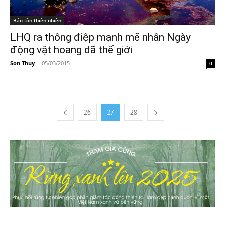
Bảo tồn thiên nhiên
LHQ ra thông điệp mạnh mẽ nhân Ngày
động vật hoang dã thế giới
Son Thuy
-
05/03/2015
0
26
27
28