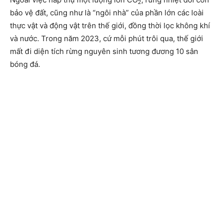
2
bảo vệ đất, cũng như là “ngôi nhà” của phần lớn các loài
thực vật và động vật trên thế giới, đồng thời lọc không khí
và nước. Trong năm 2023, cứ mỗi phút trôi qua, thế giới
mất đi diện tích rừng nguyên sinh tương đương 10 sân
bóng đá.