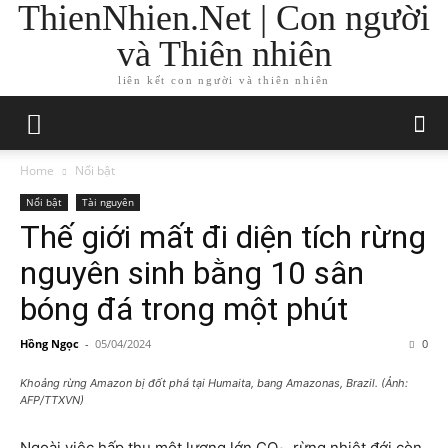
ThienNhien.Net | Con người
và Thiên nhiên
liên kết con người và thiên nhiên
Home
Nổi bật
Nổi bật
Tài nguyên
Thế giới mất đi diện tích rừng
nguyên sinh bằng 10 sân
bóng đá trong một phút
Hồng Ngọc
-
05/04/2024
0
Khoảng rừng Amazon bị đốt phá tại Humaita, bang Amazonas, Brazil. (Ảnh:
AFP/TTXVN)
Ngoài việc hấp thụ một lượng lớn CO
, rừng nhiệt đới còn