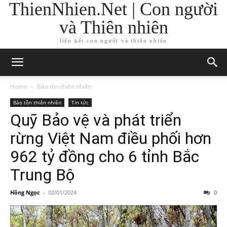
ThienNhien.Net | Con người
và Thiên nhiên
liên kết con người và thiên nhiên
Home
Bảo tồn thiên nhiên
Bảo tồn thiên nhiên
Tin tức
Quỹ Bảo vệ và phát triển
rừng Việt Nam điều phối hơn
962 tỷ đồng cho 6 tỉnh Bắc
Trung Bộ
Hồng Ngọc
-
02/01/2024
0