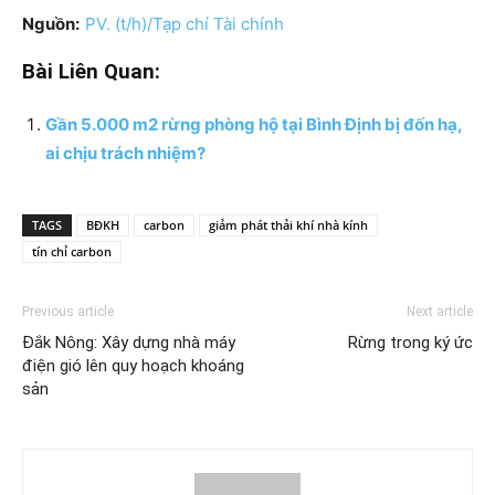
Nguồn:
PV. (t/h)/Tạp chí Tài chính
Bài Liên Quan:
Gần 5.000 m2 rừng phòng hộ tại Bình Định bị đốn hạ,
ai chịu trách nhiệm?
TAGS
BĐKH
carbon
giảm phát thải khí nhà kính
tín chỉ carbon
Previous article
Next article
Đắk Nông: Xây dựng nhà máy
Rừng trong ký ức
điện gió lên quy hoạch khoáng
sản