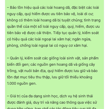
– Bảo tồn hiệu quả các loài hoang dã, đặc biệt các loài
nguy cấp, quý hiếm được ưu tiên bảo vệ, loài di cư;
không có thêm loài hoang dã bị tuyệt chủng; tình trạng
quần thể của một số loài nguy cấp, quý, hiếm, được ưu
tiên bảo vệ được cải thiện. Tiếp tục quản lý, kiểm soát
có hiệu quả các loài ngoại lai xâm hại; ngăn ngừa,
phòng, chống loài ngoại lai có nguy cơ xâm hại.
– Quản lý, kiểm soát các giống loài sinh vật, sản phẩm
biến đổi gen; các nguồn gen hoang dã và giống cây
trồng, vật nuôi bản địa, quý hiếm được lưu giữ và bảo
tồn đạt mục tiêu thu thập, lưu giữ tối thiểu khoảng
1.000 nguồn gen.
– Giá trị của đa dạng sinh học, dịch vụ hệ sinh thái
được đánh giá, duy trì và nâng cao thông qua việc sử
dụng bền vững, hạn chế các tác động tiêu cực tới đa