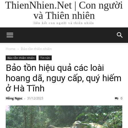
ThienNhien.Net | Con người
và Thiên nhiên
liên kết con người và thiên nhiên
Home
Bảo tồn thiên nhiên
Bảo tồn thiên nhiên
Tin tức
Bảo tồn hiệu quả các loài
hoang dã, nguy cấp, quý hiếm
ở Hà Tĩnh
Hồng Ngọc
-
31/12/2023
0