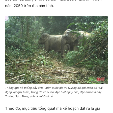
năm 2050 trên địa bàn tỉnh.
Thông qua hệ thống bẫy ảnh, Vườn quốc gia Vũ Quang đã ghi nhận 58 loài
động vật quý hiếm, trong đó có 5 loài đặc biệt nguy cấp, đặc hữu của dãy
Trường Sơn. Trong ảnh là voi Châu Á.
Theo đó, mục tiêu tổng quát mà kế hoạch đặt ra là gia