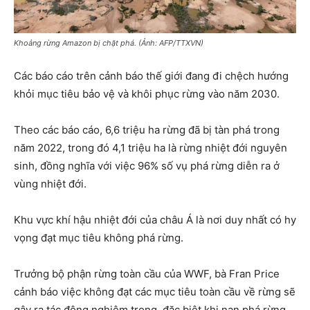
Khoảng rừng Amazon bị chặt phá. (Ảnh: AFP/TTXVN)
Các báo cáo trên cảnh báo thế giới đang đi chệch hướng
khỏi mục tiêu bảo vệ và khôi phục rừng vào năm 2030.
Theo các báo cáo, 6,6 triệu ha rừng đã bị tàn phá trong
năm 2022, trong đó 4,1 triệu ha là rừng nhiệt đới nguyên
sinh, đồng nghĩa với việc 96% số vụ phá rừng diễn ra ở
vùng nhiệt đới.
Khu vực khí hậu nhiệt đới của châu Á là nơi duy nhất có hy
vọng đạt mục tiêu không phá rừng.
Trưởng bộ phận rừng toàn cầu của WWF, bà Fran Price
cảnh báo việc không đạt các mục tiêu toàn cầu về rừng sẽ
gây ra tác động nghiêm trọng, đặc biệt khi nạn phá rừng