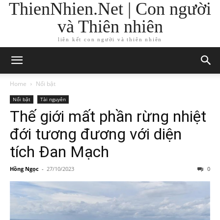
ThienNhien.Net | Con người
và Thiên nhiên
liên kết con người và thiên nhiên
Home
Nổi bật
Nổi bật
Tài nguyên
Thế giới mất phần rừng nhiệt
đới tương đương với diện
tích Đan Mạch
Hồng Ngọc
-
27/10/2023
0