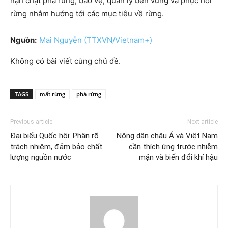
nạn chặt phá rừng, bảo vệ, quản lý bền vững và phục hồi
rừng nhằm hướng tới các mục tiêu về rừng.
Nguồn:
Mai Nguyễn (TTXVN/Vietnam+)
Không có bài viết cùng chủ đề.
TAGS
mất rừng
phá rừng
Previous article
Next article
Đại biểu Quốc hội: Phân rõ
Nông dân châu Á và Việt Nam
trách nhiệm, đảm bảo chất
cần thích ứng trước nhiễm
lượng nguồn nước
mặn và biến đổi khí hậu