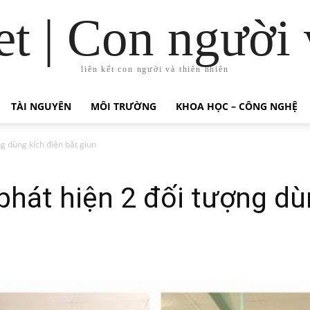
t | Con người 
liên kết con người và thiên nhiên
TÀI NGUYÊN
MÔI TRƯỜNG
KHOA HỌC – CÔNG NGHỆ
ng dùng kích điện bắt giun
phát hiện 2 đối tượng dù