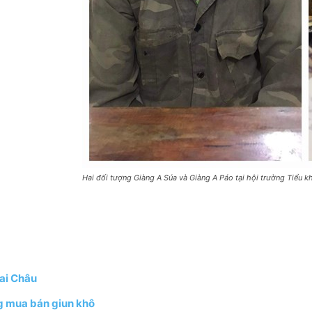
Hai đối tượng Giàng A Súa và Giàng A Páo tại hội trường Tiểu k
Lai Châu
ng mua bán giun khô