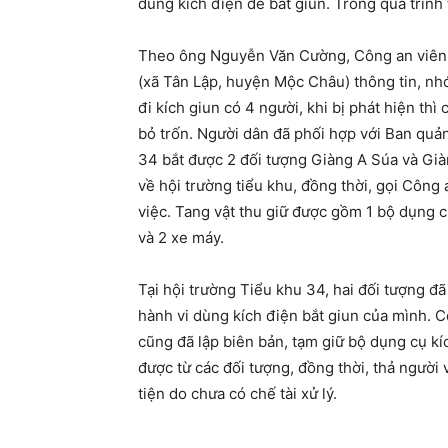
dùng kích điện để bắt giun. Trong quá trình 
Theo ông Nguyễn Văn Cường, Công an viên 
(xã Tân Lập, huyện Mộc Châu) thông tin, nh
đi kích giun có 4 người, khi bị phát hiện thì
bỏ trốn. Người dân đã phối hợp với Ban quản
34 bắt được 2 đối tượng Giàng A Súa và Gi
về hội trường tiểu khu, đồng thời, gọi Công 
việc. Tang vật thu giữ được gồm 1 bộ dụng c
và 2 xe máy.
Tại hội trường Tiểu khu 34, hai đối tượng đ
hành vi dùng kích điện bắt giun của mình. 
cũng đã lập biên bản, tạm giữ bộ dụng cụ kí
được từ các đối tượng, đồng thời, thả người
tiện do chưa có chế tài xử lý.