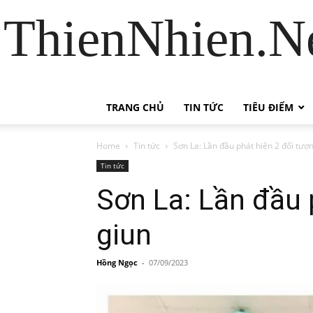
ThienNhien.Ne
TRANG CHỦ
TIN TỨC
TIÊU ĐIỂM
Home
Tin tức
Sơn La: Lần đầu phát hiện 2 đối tượ
Tin tức
Sơn La: Lần đầu 
giun
Hồng Ngọc
-
07/09/2023