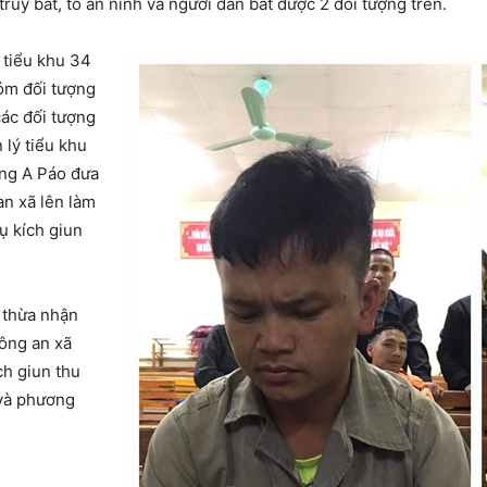
truy bắt, tổ an ninh và người dân bắt được 2 đối tượng trên.
tiểu khu 34
óm đối tượng
 các đối tượng
 lý tiểu khu
àng A Páo đưa
an xã lên làm
ụ kích giun
ã thừa nhận
Công an xã
ch giun thu
 và phương