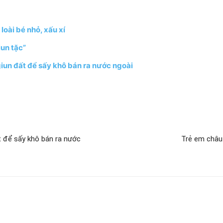
loài bé nhỏ, xấu xí
iun tặc”
giun đất để sấy khô bán ra nước ngoài
t để sấy khô bán ra nước
Trẻ em châu 