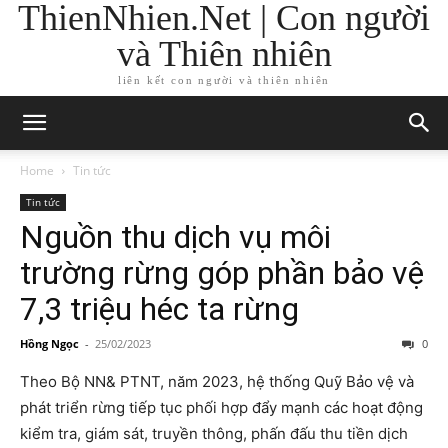
ThienNhien.Net | Con người
và Thiên nhiên
liên kết con người và thiên nhiên
Home
Tin tức
Tin tức
Nguồn thu dịch vụ môi
trường rừng góp phần bảo vệ
7,3 triệu héc ta rừng
Hồng Ngọc
-
25/02/2023
0
Theo Bộ NN& PTNT, năm 2023, hệ thống Quỹ Bảo vệ và
phát triển rừng tiếp tục phối hợp đẩy mạnh các hoạt động
kiểm tra, giám sát, truyền thông, phấn đấu thu tiền dịch