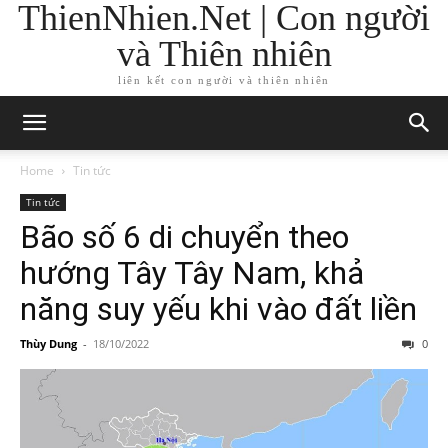
ThienNhien.Net | Con người
và Thiên nhiên
liên kết con người và thiên nhiên
Home
Tin tức
Tin tức
Bão số 6 di chuyển theo
hướng Tây Tây Nam, khả
năng suy yếu khi vào đất liền
Thùy Dung
-
18/10/2022
0