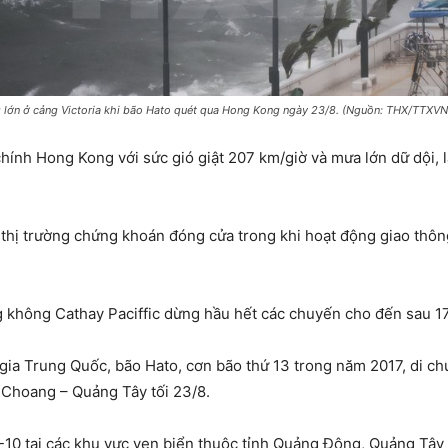
 lớn ở cảng Victoria khi bão Hato quét qua Hong Kong ngày 23/8. (Nguồn: THX/TTXVN
ính Hong Kong với sức gió giật 207 km/giờ và mưa lớn dữ dội, l
 thị trường chứng khoán đóng cửa trong khi hoạt động giao thôn
 không Cathay Paciffic dừng hầu hết các chuyến cho đến sau 17
ia Trung Quốc, bão Hato, cơn bão thứ 13 trong năm 2017, di c
ộc Choang – Quảng Tây tối 23/8.
-10 tại các khu vực ven biển thuộc tỉnh Quảng Đông, Quảng Tây