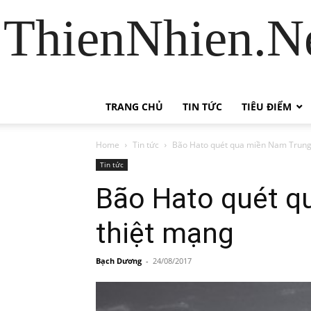
ThienNhien.Ne
TRANG CHỦ
TIN TỨC
TIÊU ĐIỂM
Home
Tin tức
Bão Hato quét qua miền Nam Trung
Tin tức
Bão Hato quét q
thiệt mạng
Bạch Dương
-
24/08/2017