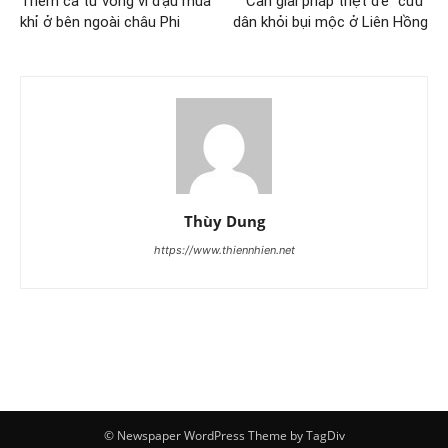
Thêm ca tử vong vì đậu mùa
Cần giải pháp triệt để “cứu”
khỉ ở bên ngoài châu Phi
dân khỏi bụi mộc ở Liên Hồng
Thùy Dung
https://www.thiennhien.net
© Newspaper WordPress Theme by TagDiv