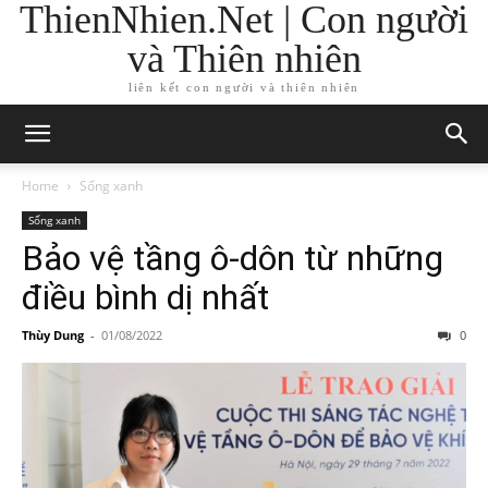
ThienNhien.Net | Con người
và Thiên nhiên
liên kết con người và thiên nhiên
Home
Sống xanh
Sống xanh
Bảo vệ tầng ô-dôn từ những
điều bình dị nhất
Thùy Dung
-
01/08/2022
0