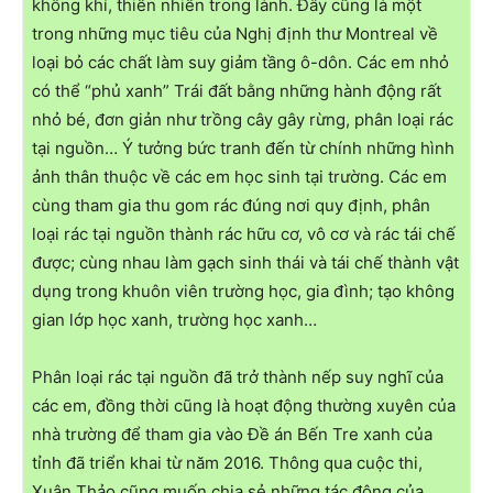
không khí, thiên nhiên trong lành. Đây cũng là một
trong những mục tiêu của Nghị định thư Montreal về
loại bỏ các chất làm suy giảm tầng ô-dôn. Các em nhỏ
có thể “phủ xanh” Trái đất bằng những hành động rất
nhỏ bé, đơn giản như trồng cây gây rừng, phân loại rác
tại nguồn… Ý tưởng bức tranh đến từ chính những hình
ảnh thân thuộc về các em học sinh tại trường. Các em
cùng tham gia thu gom rác đúng nơi quy định, phân
loại rác tại nguồn thành rác hữu cơ, vô cơ và rác tái chế
được; cùng nhau làm gạch sinh thái và tái chế thành vật
dụng trong khuôn viên trường học, gia đình; tạo không
gian lớp học xanh, trường học xanh…
Phân loại rác tại nguồn đã trở thành nếp suy nghĩ của
các em, đồng thời cũng là hoạt động thường xuyên của
nhà trường để tham gia vào Đề án Bến Tre xanh của
tỉnh đã triển khai từ năm 2016. Thông qua cuộc thi,
Xuân Thảo cũng muốn chia sẻ những tác động của