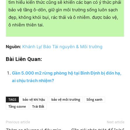
tìm hiểu kiến thức cũng sẽ khiến các bạn có ý thức phải
bảo vệ tầng ô-dôn, giữ gìn môi trường sống luôn sạch
đẹp, không khói bụi, rác thải và ô nhiễm. được bảo vệ,
ô nhiễm thiên tai.
Nguồn:
Khánh Ly/ Báo Tài nguyên & Môi trường
Bài Liên Quan:
Gần 5.000 m2 rừng phòng hộ tại Bình Định bị đốn hạ,
ai chịu trách nhiệm?
TAGS
bảo vệ khí hậu
bảo vệ môi trường
Sống xanh
Tầng ozone
Trái Đất
Previous article
Next article