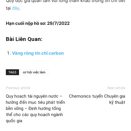
Quý độc giả quan tâm vui lòng tham khảo thông tin chi tiết
tại
đây
.
Hạn cuối nộp hồ sơ:
29/7/2022
Bài Liên Quan:
Vàng ròng tín chỉ carbon
TAGS
cơ hội việc làm
Previous article
Next article
Quy hoạch tài nguyên nước –
Chemonics tuyển Chuyên gia
hướng đến mục tiêu phát triển
kỹ thuật
bền vững – Định hướng tổng
thể cho các quy hoạch ngành
quốc gia