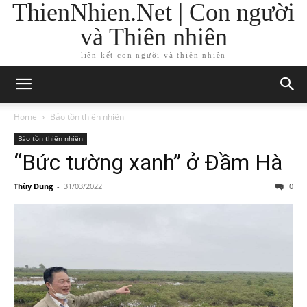
ThienNhien.Net | Con người
và Thiên nhiên
liên kết con người và thiên nhiên
Home
Bảo tồn thiên nhiên
Bảo tồn thiên nhiên
“Bức tường xanh” ở Đầm Hà
Thùy Dung
-
31/03/2022
0