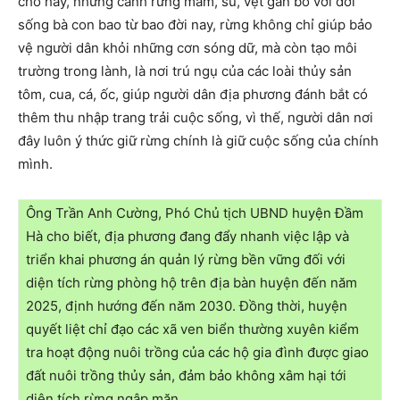
cho hay, những cánh rừng mắm, sú, vẹt gắn bó với đời
sống bà con bao từ bao đời nay, rừng không chỉ giúp bảo
vệ người dân khỏi những cơn sóng dữ, mà còn tạo môi
trường trong lành, là nơi trú ngụ của các loài thủy sản
tôm, cua, cá, ốc, giúp người dân địa phương đánh bắt có
thêm thu nhập trang trải cuộc sống, vì thế, người dân nơi
đây luôn ý thức giữ rừng chính là giữ cuộc sống của chính
mình.
Ông Trần Anh Cường, Phó Chủ tịch UBND huyện Đầm
Hà cho biết, địa phương đang đẩy nhanh việc lập và
triển khai phương án quản lý rừng bền vững đối với
diện tích rừng phòng hộ trên địa bàn huyện đến năm
2025, định hướng đến năm 2030. Đồng thời, huyện
quyết liệt chỉ đạo các xã ven biển thường xuyên kiểm
tra hoạt động nuôi trồng của các hộ gia đình được giao
đất nuôi trồng thủy sản, đảm bảo không xâm hại tới
diện tích rừng ngập mặn.