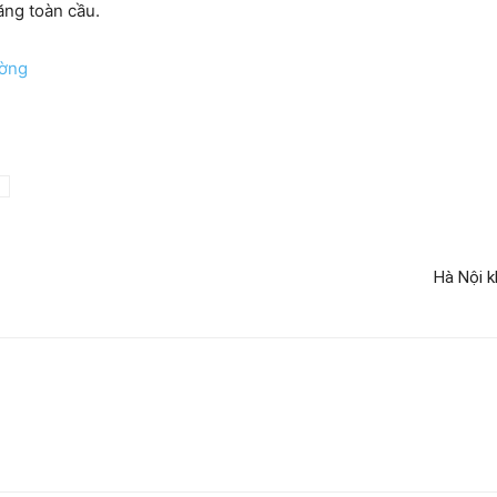
ăng toàn cầu.
ường
Hà Nội k