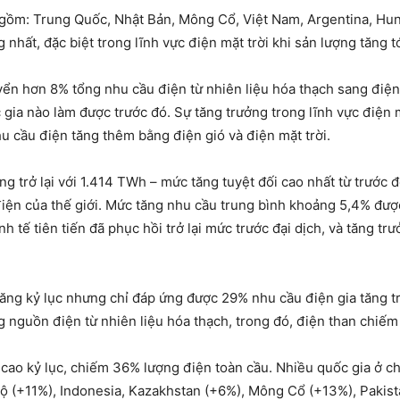
i gồm: Trung Quốc, Nhật Bản, Mông Cổ, Việt Nam, Argentina, Hun
 nhất, đặc biệt trong lĩnh vực điện mặt trời khi sản lượng tăng
ển hơn 8% tổng nhu cầu điện từ nhiên liệu hóa thạch sang điện 
gia nào làm được trước đó. Sự tăng trưởng trong lĩnh vực điện m
u cầu điện tăng thêm bằng điện gió và điện mặt trời.
ng trở lại với 1.414 TWh – mức tăng tuyệt đối cao nhất từ trước
ện của thế giới. Mức tăng nhu cầu trung bình khoảng 5,4% được
 tế tiên tiến đã phục hồi trở lại mức trước đại dịch, và tăng t
tăng kỷ lục nhưng chỉ đáp ứng được 29% nhu cầu điện gia tăng t
g nguồn điện từ nhiên liệu hóa thạch, trong đó, điện than chiế
 cao kỷ lục, chiếm 36% lượng điện toàn cầu. Nhiều quốc gia ở ch
ộ (+11%), Indonesia, Kazakhstan (+6%), Mông Cổ (+13%), Pakist