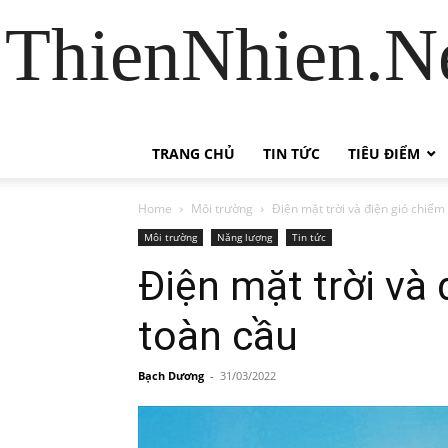
ThienNhien.Ne
TRANG CHỦ
TIN TỨC
TIÊU ĐIỂM
Home
Môi trường
Điện mặt trời và điện gió chiế
Môi trường
Năng lượng
Tin tức
Điện mặt trời và
toàn cầu
Bạch Dương
-
31/03/2022