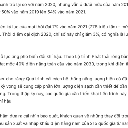
mạnh trở lại so với năm 2020, nhưng vẫn ở dưới mức của năm 20
từ 50% vào năm 2019 lên 54% vào năm 2021.
ên kỷ lục của mọi thời đại 7% vào năm 2021 (778 triệu tấn) – m
. Thời điểm đại dịch 2020, chỉ số này chỉ giảm 3%, có nghĩa là l
 nỗ lực ứng phó biến đổi khí hậu. Theo Lộ trình Phát thải ròng 
ần đạt mốc 40% điện năng toàn cầu vào năm 2030, trong khi điện
 cho rằng: Quá trình cải cách hệ thống năng lượng hiện có đã b
kỳ vọng sẽ cung cấp phần lớn lượng điện sạch cần thiết để dần t
ng. Trong thập kỷ này, các quốc gia cần triển khai tiến trình nà
hí hậu.
hằm đưa ra cái nhìn bao quát, khách quan về những thay đổi tro
iệu sản xuất và nhập khẩu điện hàng năm của 215 quốc gia từ n