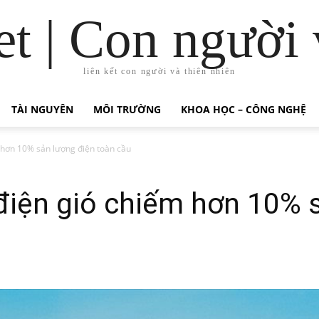
t | Con người 
liên kết con người và thiên nhiên
TÀI NGUYÊN
MÔI TRƯỜNG
KHOA HỌC – CÔNG NGHỆ
m hơn 10% sản lượng điện toàn cầu
 điện gió chiếm hơn 10% 