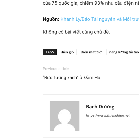
của 75 quốc gia, chiếm 93% nhu cầu điện n
Nguồn:
Khánh Ly/Báo Tài nguyên và Môi tr
Không có bài viết cùng chủ đề.
TAGS
điện gió
Điện mặt trời
năng lượng tái tạo
Previous article
“Bức tường xanh” ở Đầm Hà
Bạch Dương
https://www.thiennhien.net