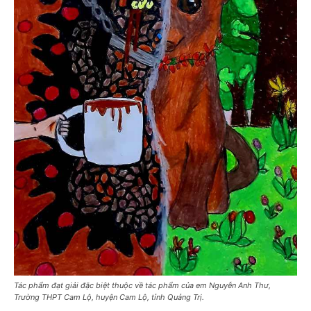
Tác phẩm đạt giải đặc biệt thuộc về tác phẩm của em Nguyễn Anh Thư,
Trường THPT Cam Lộ, huyện Cam Lộ, tỉnh Quảng Trị.