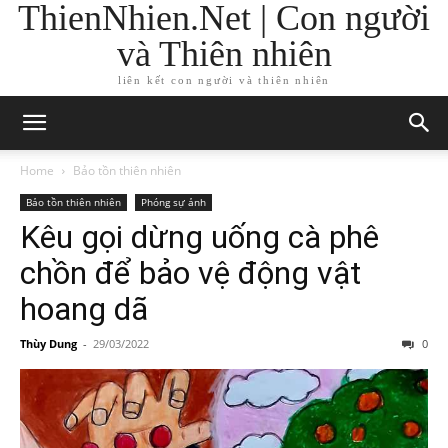
ThienNhien.Net | Con người
và Thiên nhiên
liên kết con người và thiên nhiên
Home
Bảo tồn thiên nhiên
Bảo tồn thiên nhiên
Phóng sự ảnh
Kêu gọi dừng uống cà phê
chồn để bảo vệ động vật
hoang dã
Thùy Dung
-
29/03/2022
0