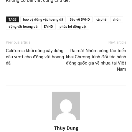
Không có bài viết cùng chủ đề.
TAGS
bảo vệ động vật hoang dã
Bảo vệ ĐVHD
cà phê
chồn
động vật hoang dã
ĐVHD
phúc lợi động vật
Previous article
Next article
California khởi công xây dựng
Ra mắt Nhóm công tác triển
cầu vượt cho động vật hoang
khai Chương trình đối tác hành
dã
động quốc gia về nhựa tại Việt
Nam
Thùy Dung