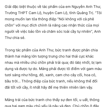
Giải đặc biệt thuộc về tác phẩm của em Nguyễn Anh Thư,
Trường THPT Cam Lộ, huyện Cam Lộ, tỉnh Quảng Trị. “Tôi
mong muốn lan tỏa thông điệp “Nói không với cà phê
chồn” với mục đích chính là nâng cao nhận thức của mọi
người về việc bảo tồn và chăm sóc loài cầy tự nhiên”, Anh
Thư chia sẻ.
Trong tác phẩm của Anh Thư, bức tranh được phân chia
thành hai mảng lớn tượng trưng cho hai thái cực khác
nhau mà nhiều chú chồn phải trải qua; đó làbị nhốt, bị lạm
dụng và được tự do. Mảng phải được tô điểm với gam màu
tươi sáng như hồng, đỏ, xanh, cam cho cây cối, hoa cỏ,
bầu trời… Thông điệp của bức tranh, nếu không thể đối
đãi tốt với cầy, ít nhất hãy để mẹ thiên nhiên làm vậy.
Mảng trái của bức tranh cho thấy sự đen tối, u uất, thông
qua hai gam màu chủ yếu là nâu và đen. Chú chồn ở đây