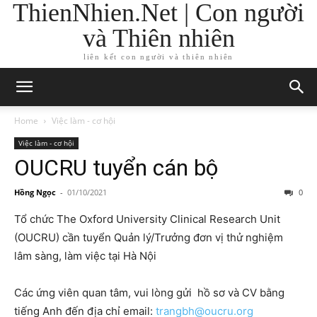
ThienNhien.Net | Con người
và Thiên nhiên
liên kết con người và thiên nhiên
Home
Việc làm - cơ hội
Việc làm - cơ hội
OUCRU tuyển cán bộ
Hồng Ngọc
-
01/10/2021
0
Tổ chức
The Oxford University Clinical Research Unit
(OUCRU) cần tuyển Quản lý/
Trưởng đơn vị thử nghiệm
lâm sàng, làm việc tại Hà Nội
Các ứng viên quan tâm, vui lòng gửi hồ sơ và CV bằng
tiếng Anh đến địa chỉ email:
trangbh@oucru.org