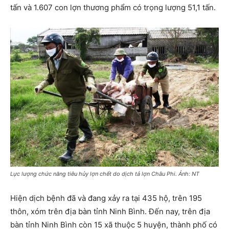
tấn và 1.607 con lợn thương phẩm có trọng lượng 51,1 tấn.
Lực lượng chức năng tiêu hủy lợn chết do dịch tả lợn Châu Phi. Ảnh: NT
Hiện dịch bệnh đã và đang xảy ra tại 435 hộ, trên 195
thôn, xóm trên địa bàn tỉnh Ninh Bình. Đến nay, trên địa
bàn tỉnh Ninh Bình còn 15 xã thuộc 5 huyện, thành phố có