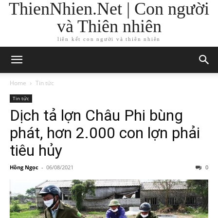
ThienNhien.Net | Con người
và Thiên nhiên
liên kết con người và thiên nhiên
Home
Tin tức
Tin tức
Dịch tả lợn Châu Phi bùng
phát, hơn 2.000 con lợn phải
tiêu hủy
Hồng Ngọc
-
06/08/2021
0