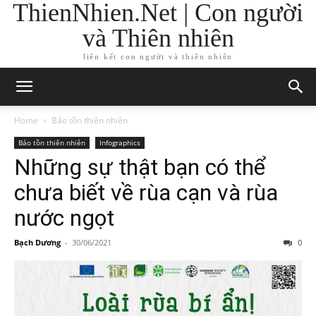
ThienNhien.Net | Con người
và Thiên nhiên
liên kết con người và thiên nhiên
Home
Bảo tồn thiên nhiên
Bảo tồn thiên nhiên
Infographics
Những sự thật bạn có thể
chưa biết về rùa cạn và rùa
nước ngọt
Bạch Dương
-
30/06/2021
0