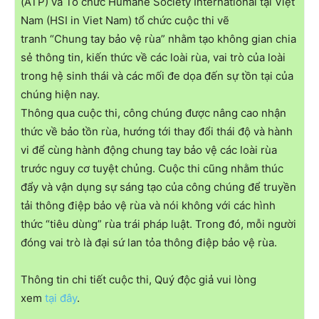
(ATP) và Tổ chức Humane Society International tại Việt
Nam (HSI in Viet Nam) tổ chức cuộc thi vẽ
tranh “Chung tay bảo vệ rùa” nhằm tạo không gian chia
sẻ thông tin, kiến thức về các loài rùa, vai trò của loài
trong hệ sinh thái và các mối đe dọa đến sự tồn tại của
chúng hiện nay.
Thông qua cuộc thi, công chúng được nâng cao nhận
thức về bảo tồn rùa, hướng tới thay đổi thái độ và hành
vi để cùng hành động chung tay bảo vệ các loài rùa
trước nguy cơ tuyệt chủng. Cuộc thi cũng nhằm thúc
đẩy và vận dụng sự sáng tạo của công chúng để truyền
tải thông điệp bảo vệ rùa và nói không với các hình
thức “tiêu dùng” rùa trái pháp luật. Trong đó, mỗi người
đóng vai trò là đại sứ lan tỏa thông điệp bảo vệ rùa.
Thông tin chi tiết cuộc thi, Quý độc giả vui lòng
xem
tại đây
.