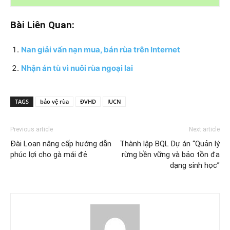
Bài Liên Quan:
Nan giải vấn nạn mua, bán rùa trên Internet
Nhận án tù vì nuôi rùa ngoại lai
TAGS
bảo vệ rùa
ĐVHD
IUCN
Previous article
Next article
Đài Loan nâng cấp hướng dẫn
Thành lập BQL Dự án “Quản lý
phúc lợi cho gà mái đẻ
rừng bền vững và bảo tồn đa
dạng sinh học”