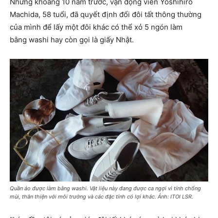
Nhưng khoảng 10 năm trước, vận động viên Yoshihiro
Machida, 58 tuổi, đã quyết định đổi đôi tất thông thường
của mình để lấy một đôi khác có thể xỏ 5 ngón làm
bằng washi hay còn gọi là giấy Nhật.
Quần áo được làm bằng washi. Vật liệu này đang được ca ngợi vì tính chống
mùi, thân thiện với môi trường và các đặc tính có lợi khác. Ảnh: ITOI LSR.