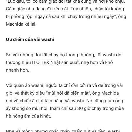
“Lúc đầu, tôi có cảm giác đôi tất khá cứng và hơi khó chịu.
Cảm giác như đang đi trên cát. Tuy nhiên, chân tôi không
bị phồng rộp, ngay cả sau khi chạy trong nhiều ngày”, ông
Machida kể lại.
Ưu điểm của vải washi
So với những đôi tất chạy bộ thông thường, tất washi do
thương hiệu ITOITEX Nhật sản xuất, nhẹ hơn và khô
nhanh hơn.
Với quần áo washi, người ta chỉ cần cởi ra và để trong vài
giờ, và thật kỳ diệu “mùi hôi đã biến mất”, ông Machida
nói về chiếc áo lót làm bằng vải washi. Nó cũng giúp ông
ấy không có mùi hôi, thậm chí sau 30 giờ chạy trong mùa
hè nóng ẩm của Nhật.
Nhẹ và mỏng nhưng chắc chắn, thấm hút và bền, washi