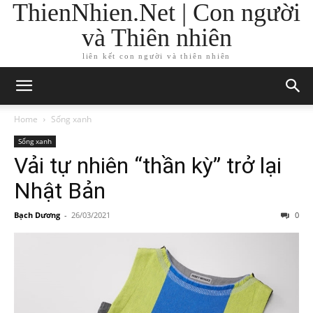
ThienNhien.Net | Con người
và Thiên nhiên
liên kết con người và thiên nhiên
Home
Sống xanh
Sống xanh
Vải tự nhiên “thần kỳ” trở lại
Nhật Bản
Bạch Dương
-
26/03/2021
0