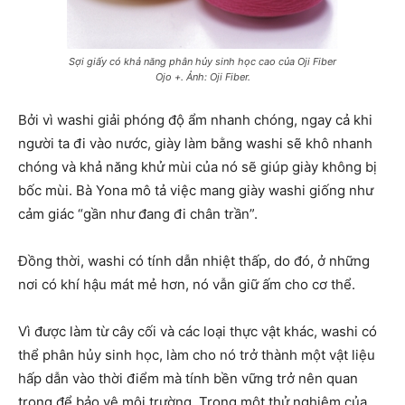
Sợi giấy có khả năng phân hủy sinh học cao của Oji Fiber
Ojo +. Ảnh: Oji Fiber.
Bởi vì washi giải phóng độ ẩm nhanh chóng, ngay cả khi
người ta đi vào nước, giày làm bằng washi sẽ khô nhanh
chóng và khả năng khử mùi của nó sẽ giúp giày không bị
bốc mùi. Bà Yona mô tả việc mang giày washi giống như
cảm giác “gần như đang đi chân trần”.
Đồng thời, washi có tính dẫn nhiệt thấp, do đó, ở những
nơi có khí hậu mát mẻ hơn, nó vẫn giữ ấm cho cơ thể.
Vì được làm từ cây cối và các loại thực vật khác, washi có
thể phân hủy sinh học, làm cho nó trở thành một vật liệu
hấp dẫn vào thời điểm mà tính bền vững trở nên quan
trọng để bảo vệ môi trường. Trong một thử nghiệm của