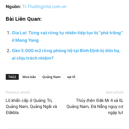
Nguồn:
Tr.Thường/nld.com.vn
Bài Liên Quan:
Gia Lai: Từng vạt rừng tự nhiên tiếp tục bị “phá trắng”
ở Mang Yang
Gần 5.000 m2 rừng phòng hộ tại Bình Định bị đốn hạ,
ai chịu trách nhiệm?
TAGS
Mưa bão
Quảng Nam
sạt lở
Previous article
Next article
Lũ khẩn cấp ở Quảng Trị,
Thủy điện Đăk Mi 4 xả lũ,
Quảng Nam, Quảng Ngãi và
Quảng Nam, Đà Nẵng nguy cơ
Đắkbla
ngập lụt