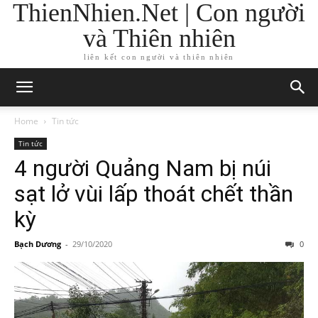
ThienNhien.Net | Con người
và Thiên nhiên
liên kết con người và thiên nhiên
Home
Tin tức
Tin tức
4 người Quảng Nam bị núi
sạt lở vùi lấp thoát chết thần
kỳ
Bạch Dương
-
29/10/2020
0