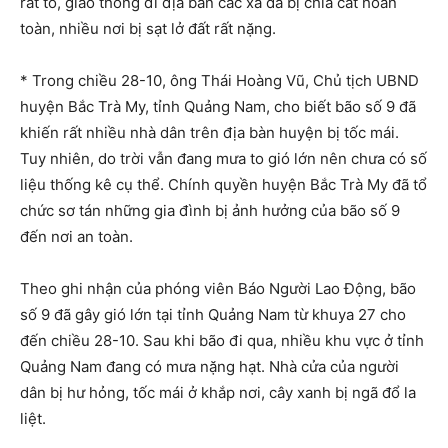
rất to, giao thông đi địa bàn các xã đã bị chia cắt hoàn
toàn, nhiều nơi bị sạt lở đất rất nặng.
* Trong chiều 28-10, ông Thái Hoàng Vũ, Chủ tịch UBND
huyện Bắc Trà My, tỉnh Quảng Nam, cho biết bão số 9 đã
khiến rất nhiều nhà dân trên địa bàn huyện bị tốc mái.
Tuy nhiên, do trời vẫn đang mưa to gió lớn nên chưa có số
liệu thống kê cụ thể. Chính quyền huyện Bắc Trà My đã tổ
chức sơ tán những gia đình bị ảnh hưởng của bão số 9
đến nơi an toàn.
Theo ghi nhận của phóng viên Báo Người Lao Động, bão
số 9 đã gây gió lớn tại tỉnh Quảng Nam từ khuya 27 cho
đến chiều 28-10. Sau khi bão đi qua, nhiều khu vực ở tỉnh
Quảng Nam đang có mưa nặng hạt. Nhà cửa của người
dân bị hư hỏng, tốc mái ở khắp nơi, cây xanh bị ngã đổ la
liệt.