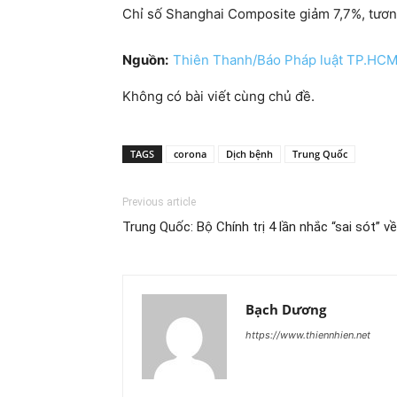
Chỉ số Shanghai Composite giảm 7,7%, tương
Nguồn:
Thiên Thanh/Báo Pháp luật TP.HC
Không có bài viết cùng chủ đề.
TAGS
corona
Dịch bệnh
Trung Quốc
Previous article
Trung Quốc: Bộ Chính trị 4 lần nhắc “sai sót” v
Bạch Dương
https://www.thiennhien.net