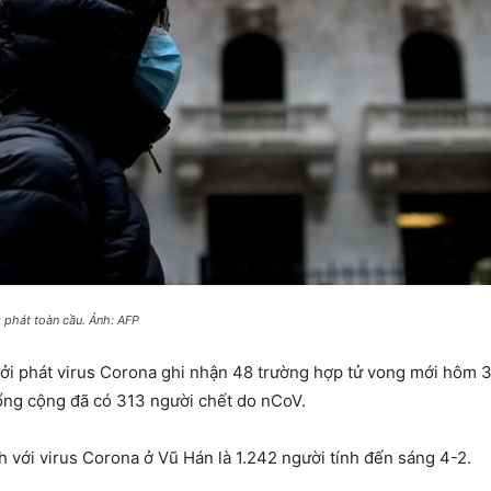
 phát toàn cầu. Ảnh: AFP
hởi phát virus Corona ghi nhận 48 trường hợp tử vong mới hôm 3
tổng cộng đã có 313 người chết do nCoV.
 với virus Corona ở Vũ Hán là 1.242 người tính đến sáng 4-2.