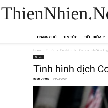
ThienNhien.Ne
TRANG CHỦ
TIN TỨC
TIÊU ĐIỂM
Home
Tin tức
Tình hình dịch Corona tính đến sáng
Tin tức
Tình hình dịch C
Bạch Dương
-
04/02/2020