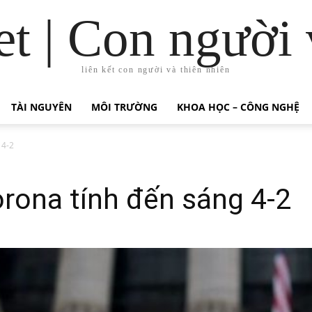
t | Con người 
liên kết con người và thiên nhiên
TÀI NGUYÊN
MÔI TRƯỜNG
KHOA HỌC – CÔNG NGHỆ
 4-2
orona tính đến sáng 4-2