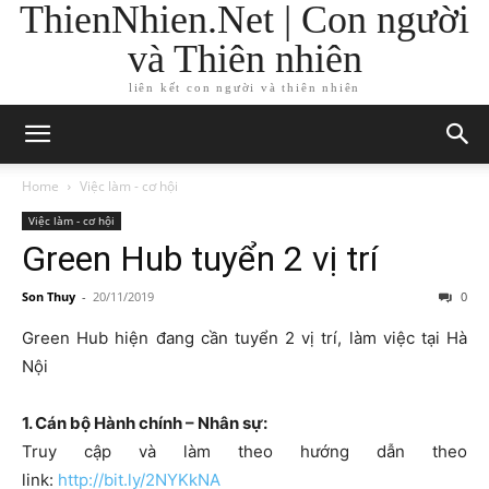
ThienNhien.Net | Con người
và Thiên nhiên
liên kết con người và thiên nhiên
Home
Việc làm - cơ hội
Việc làm - cơ hội
Green Hub tuyển 2 vị trí
Son Thuy
-
20/11/2019
0
Green Hub hiện đang cần tuyển 2 vị trí, làm việc tại Hà
Nội
1. Cán bộ Hành chính – Nhân sự:
Truy cập và làm theo hướng dẫn theo
link:
http://bit.ly/2NYKkNA