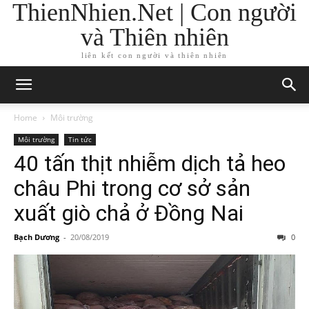
ThienNhien.Net | Con người
và Thiên nhiên
liên kết con người và thiên nhiên
Home
Môi trường
Môi trường
Tin tức
40 tấn thịt nhiễm dịch tả heo
châu Phi trong cơ sở sản
xuất giò chả ở Đồng Nai
Bạch Dương
-
20/08/2019
0