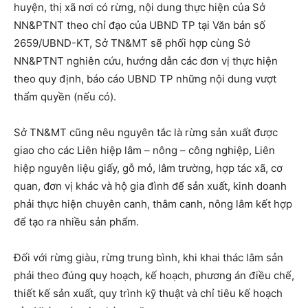
huyện, thị xã nơi có rừng, nội dung thực hiện của Sở
NN&PTNT theo chỉ đạo của UBND TP tại Văn bản số
2659/UBND-KT, Sở TN&MT sẽ phối hợp cùng Sở
NN&PTNT nghiên cứu, hướng dẫn các đơn vị thực hiện
theo quy định, báo cáo UBND TP những nội dung vượt
thẩm quyền (nếu có).
Sở TN&MT cũng nêu nguyên tắc là rừng sản xuất được
giao cho các Liên hiệp lâm – nông – công nghiệp, Liên
hiệp nguyên liệu giấy, gỗ mỏ, lâm trường, hợp tác xã, cơ
quan, đơn vị khác và hộ gia đình để sản xuất, kinh doanh
phải thực hiện chuyên canh, thâm canh, nông lâm kết hợp
để tạo ra nhiều sản phẩm.
Đối với rừng giàu, rừng trung bình, khi khai thác lâm sản
phải theo đúng quy hoạch, kế hoạch, phương án điều chế,
thiết kế sản xuất, quy trình kỹ thuật và chỉ tiêu kế hoạch