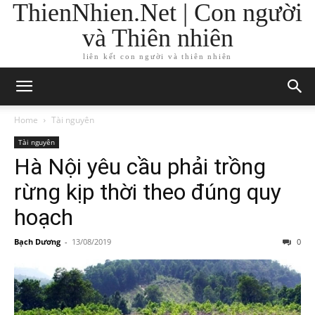
ThienNhien.Net | Con người
và Thiên nhiên
liên kết con người và thiên nhiên
Home
Tài nguyên
Tài nguyên
Hà Nội yêu cầu phải trồng
rừng kịp thời theo đúng quy
hoạch
Bạch Dương
-
13/08/2019
0