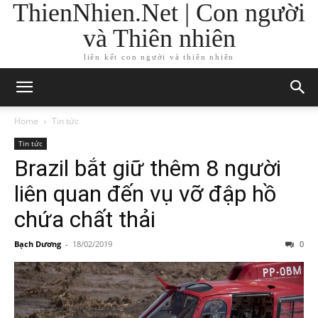
ThienNhien.Net | Con người
và Thiên nhiên
liên kết con người và thiên nhiên
Home
Tin tức
Tin tức
Brazil bắt giữ thêm 8 người
liên quan đến vụ vỡ đập hồ
chứa chất thải
Bạch Dương
-
18/02/2019
0