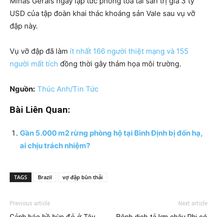
Minas Gerais ngay lập tức phong tỏa tài sản trị giá 3 tỷ
USD của tập đoàn khai thác khoáng sản Vale sau vụ vỡ
đập này.
Vụ vỡ đập đã làm
ít nhất 166 người thiệt mạng và 155
người mất tích
đồng thời gây thảm họa môi trường.
Nguồn:
Thúc Anh/Tin Tức
Bài Liên Quan:
Gần 5.000 m2 rừng phòng hộ tại Bình Định bị đốn hạ,
ai chịu trách nhiệm?
TAGS
Brazil
vợ đập bùn thải
Previous article
Next article
Cảnh báo hồ bùn đỏ ở Tây
Bệnh dịch tả lợn châu Phi có