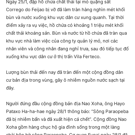
Ngày 25/1, đập hồ chứa chất thải tại mỏ quặng sắt
Corrego do Feijao bị vỡ đã làm tràn hàng nghìn mét khối
bùn và nước xuống khu vực dân cư xung quanh. Tại thời
điểm xảy ra vụ việc, hồ chứa có khoảng 1 triệu mét khối
chất thải khoáng sản. Bùn và nước từ hồ chứa đã tràn qua
khu vực nhà làm việc của công ty quản lý mỏ, nơi các
nhân viên và công nhân đang nghỉ trưa, sau đó tiếp tục đổ
xuống khu vực dân cư ở thị trấn Vila Ferteco.
Lượng bùn thải đến nay đã tràn đến một cộng đồng dân
cư bản địa trong vùng, gây ô nhiễm nguồn nước sạch tại
đây.
Người đứng đầu cộng đồng bản địa Nao Xoha, ông Hayo
Pataxo Ha-ha-hae ngày 28/1 thông báo: “Sông Paraopeba
đã bị nhiễm bẩn và đã xuất hiện cá chết”. Cộng đồng Nao
Xoha gồm hàng chục hộ gia đình sống trong một làng
chài bên bờ sông Paraopeba. Cơ quan Funai ngày 28/1 đã