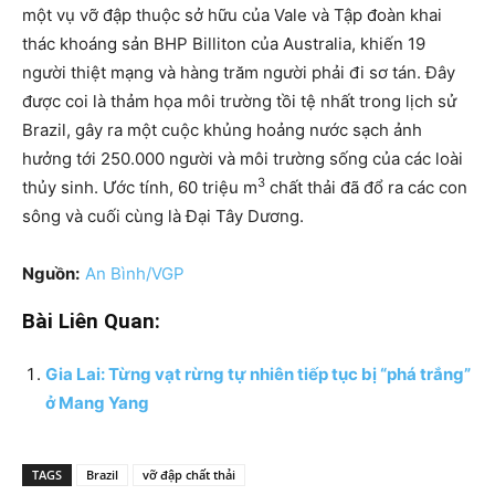
một vụ vỡ đập thuộc sở hữu của Vale và Tập đoàn khai
thác khoáng sản BHP Billiton của Australia, khiến 19
người thiệt mạng và hàng trăm người phải đi sơ tán. Đây
được coi là thảm họa môi trường tồi tệ nhất trong lịch sử
Brazil, gây ra một cuộc khủng hoảng nước sạch ảnh
hưởng tới 250.000 người và môi trường sống của các loài
3
thủy sinh. Ước tính, 60 triệu m
chất thải đã đổ ra các con
sông và cuối cùng là Đại Tây Dương.
Nguồn:
An Bình/VGP
Bài Liên Quan:
Gia Lai: Từng vạt rừng tự nhiên tiếp tục bị “phá trắng”
ở Mang Yang
TAGS
Brazil
vỡ đập chất thải