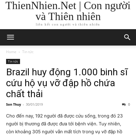
ThienNhien.Net | Con người
và Thiên nhiên
liên kết con người và thiên nhiên
Home
Tin tức
Tin tức
Brazil huy động 1.000 binh sĩ
cứu hộ vụ vỡ đập hồ chứa
chất thải
Son Thuy
-
30/01/2019
0
Cho đến nay, 192 người đã được cứu sống, trong đó 23
người bị thương đã được đưa tới bệnh viện. Tuy nhiên,
còn khoảng 305 người vẫn mất tích trong vụ vỡ đập hồ