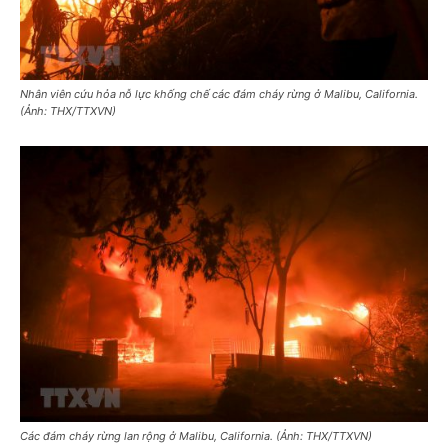
Nhân viên cứu hỏa nỗ lực khống chế các đám cháy rừng ở Malibu, California.
(Ảnh: THX/TTXVN)
Các đám cháy rừng lan rộng ở Malibu, California. (Ảnh: THX/TTXVN)