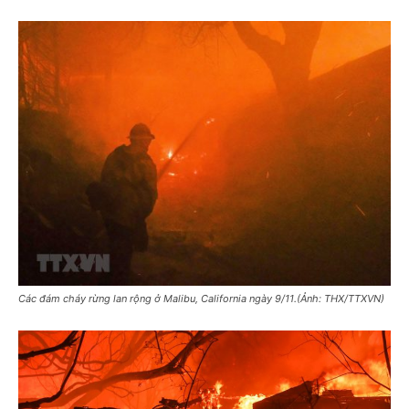
Các đám cháy rừng lan rộng ở Malibu, California ngày 9/11.(Ảnh: THX/TTXVN)