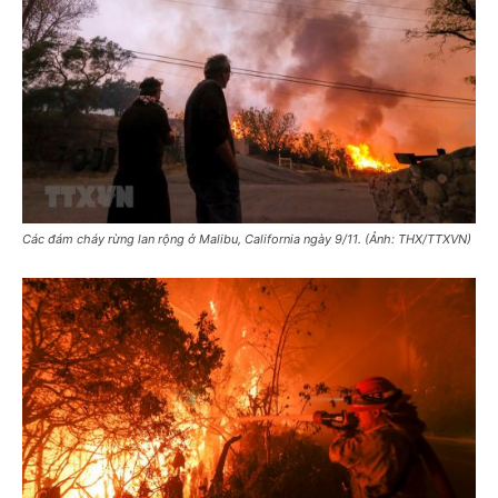
Các đám cháy rừng lan rộng ở Malibu, California ngày 9/11. (Ảnh: THX/TTXVN)