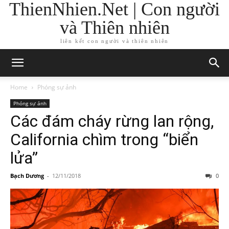
ThienNhien.Net | Con người
và Thiên nhiên
liên kết con người và thiên nhiên
Home
Phóng sự ảnh
Phóng sự ảnh
Các đám cháy rừng lan rộng,
California chìm trong “biển
lửa”
Bạch Dương
-
12/11/2018
0