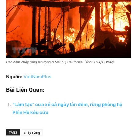
Các đám cháy rừng lan rộng ở Malibu, California. (Ảnh: THX/TTXVN)
Nguồn:
VietNamPlus
Bài Liên Quan:
“Lâm tặc” cưa xẻ cả ngày lẫn đêm, rừng phòng hộ
Phìn Hồ kêu cứu
TAGS
cháy rừng