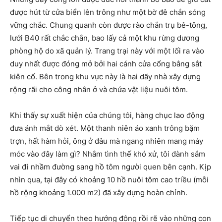
được hút từ cửa biển lên trông như một bờ đê chắn sóng
vững chắc. Chung quanh còn được rào chắn trụ bê-tông,
lưới B40 rất chắc chắn, bao lấy cả một khu rừng dương
phòng hộ do xã quản lý. Trang trại này với một lối ra vào
duy nhất được đóng mở bởi hai cánh cửa cổng bằng sắt
kiên cố. Bên trong khu vực này là hai dãy nhà xây dựng
rộng rãi cho công nhân ở và chứa vật liệu nuôi tôm.
Khi thấy sự xuất hiện của chúng tôi, hàng chục lao động
đưa ánh mắt dò xét. Một thanh niên áo xanh trông bặm
trợn, hất hàm hỏi, ông ở đâu mà ngang nhiên mang máy
móc vào đây làm gì? Nhắm tình thế khó xử, tôi đành sắm
vai đi nhầm đường sang hồ tôm người quen bên cạnh. Kịp
nhìn qua, tại đây có khoảng 10 hồ nuôi tôm cao triều (mỗi
hồ rộng khoảng 1.000 m2) đã xây dựng hoàn chỉnh.
Tiếp tục di chuyển theo hướng đông rồi rẽ vào những con