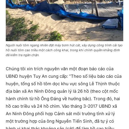
Người nuôi tôm ngang nhiên đặt máy bơm hút cát, xây dựng công trình cải tạo
hồ nuôi tôm cao triều một cách công khai, trong khi chính quyền khẳng định
đã kiểm tra ngăn chặn.
Chúng tôi xin trích nguyên văn một đoạn báo cáo của
UBND huyện Tuy An cung cấp: “Theo số liệu báo cáo của
huyện, tổng số hồ tôm dọc khu vực sông Lễ Thịnh thuộc
địa bàn xã An Ninh Đông quản lý là 26 hồ (theo cột mốc
hành chính từ hồ Ông Đáng về hướng bắc). Trong đó, hai
hồ cao triều và 24 hồ chìm. Vào tháng 3-2017 UBND xã
An Ninh Đông phối hợp Cảnh sát môi trường tỉnh xử lý
một trường hợp của ông Nguyễn Tiến Sinh, đã tự ý có
hành vi khai thác khoáng sản (cát) để làm hồ cao triều,