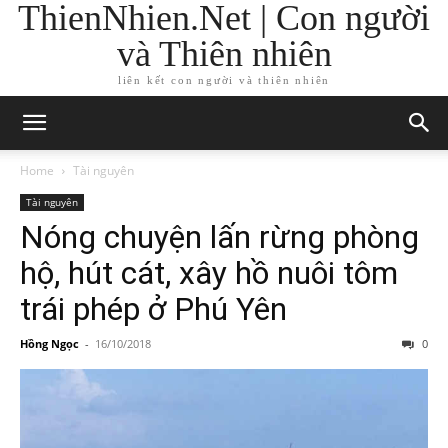
ThienNhien.Net | Con người
và Thiên nhiên
liên kết con người và thiên nhiên
Home
Tài nguyên
Tài nguyên
Nóng chuyện lấn rừng phòng
hộ, hút cát, xây hồ nuôi tôm
trái phép ở Phú Yên
Hồng Ngọc
-
16/10/2018
0