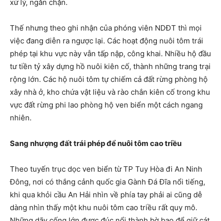
xử lý, ngăn chặn.
Thế nhưng theo ghi nhận của phóng viên NDĐT thì mọi
việc đang diễn ra ngược lại. Các hoạt động nuôi tôm trái
phép tại khu vực này vẫn tấp nập, công khai. Nhiều hộ đầu
tư tiền tỷ xây dựng hồ nuôi kiên cố, thành những trang trại
rộng lớn. Các hộ nuôi tôm tự chiếm cả đất rừng phòng hộ
xây nhà ở, kho chứa vật liệu và rào chắn kiên cố trong khu
vực đất rừng phi lao phòng hộ ven biển một cách ngang
nhiên.
Sang nhượng đất trái phép để nuôi tôm cao triều
Theo tuyến trục dọc ven biển từ TP Tuy Hòa đi An Ninh
Đông, nơi có thắng cảnh quốc gia Gành Đá Đĩa nổi tiếng,
khi qua khỏi cầu An Hải nhìn về phía tay phải ai cũng dễ
dàng nhìn thấy một khu nuôi tôm cao triều rất quy mô.
Những dãy cống lớn được đúc nổi thành bờ bao để giữ cát