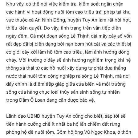
Như vậy, có thể nói việc kiểm tra, kiểm soát ngăn chặn
các hành vi hoạt động nuôi tôm cao triều trái phép tại khu
vực thuộc xã An Ninh Đông, huyện Tuy An làm rất hời hợt,
thiếu kiên quyết. Do vậy, tình trạng trên vẫn tiếp diễn
ngày đêm. Cả một đoạn sông Lễ Thịnh dài mấy cây số vốn
rất đẹp đã bị biến dạng bởi nạn bơm hút cát và các thiết bị
cơ giới cày xới làm hồ tôm cao triều, làm ảnh hưởng dòng
chảy. Môi trường ở đây sẽ ảnh hưởng nghiêm trọng khi hệ
thống xả thải từ các hồ nuôi xây dựng tự phát đưa thẳng
nước thải nuôi tôm công nghiệp ra sông Lễ Thịnh, mà nơi
đây chính là điểm tiếp giáp giữa cửa biển và môi trường
sống của hàng chục loài thủy sản sinh sống tự nhiên
trong Đầm Ô Loan đang cần được bảo vệ.
Lãnh đạo UBND huyện Tuy An cũng cho biết, sắp tới sẽ
tiến hành cưỡng chế ít nhất ba hộ lấn chiếm đất rừng
phòng hộ để nuôi tôm. Gồm hộ ông Vũ Ngọc Khoa, ở thôn