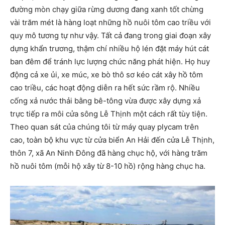
đường mòn chạy giữa rừng dương đang xanh tốt chừng
vài trăm mét là hàng loạt những hồ nuôi tôm cao triều với
quy mô tương tự như vậy. Tất cả đang trong giai đoạn xây
dựng khẩn trương, thậm chí nhiều hộ lén đặt máy hút cát
ban đêm để tránh lực lượng chức năng phát hiện. Họ huy
động cả xe ủi, xe múc, xe bò thô sơ kéo cát xây hồ tôm
cao triều, các hoạt động diễn ra hết sức rầm rộ. Nhiều
cống xả nước thải bằng bê-tông vừa được xây dựng xả
trực tiếp ra môi cửa sông Lễ Thịnh một cách rất tùy tiện.
Theo quan sát của chúng tôi từ máy quay plycam trên
cao, toàn bộ khu vực từ cửa biển An Hải đến cửa Lễ Thịnh,
thôn 7, xã An Ninh Đông đã hàng chục hộ, với hàng trăm
hồ nuôi tôm (mỗi hộ xây từ 8-10 hồ) rộng hàng chục ha.