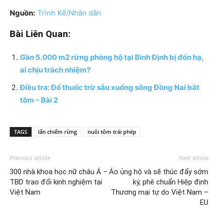
Nguồn:
Trình Kế/Nhân dân
Bài Liên Quan:
Gần 5.000 m2 rừng phòng hộ tại Bình Định bị đốn hạ,
ai chịu trách nhiệm?
Điều tra: Đổ thuốc trừ sâu xuống sông Đồng Nai bắt
tôm – Bài 2
TAGS
lấn chiếm rừng
nuôi tôm trái phép
Previous article
Next article
300 nhà khoa học nữ châu Á –
Áo ủng hộ và sẽ thúc đẩy sớm
TBD trao đổi kinh nghiệm tại
ký, phê chuẩn Hiệp định
Việt Nam
Thương mại tự do Việt Nam –
EU