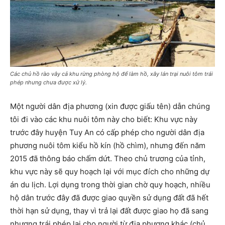
Các chủ hồ rào vây cả khu rừng phòng hộ để làm hồ, xây lán trại nuôi tôm trái
phép nhưng chưa được xử lý.
Một người dân địa phương (xin được giấu tên) dẫn chúng
tôi đi vào các khu nuôi tôm này cho biết: Khu vực này
trước đây huyện Tuy An có cấp phép cho người dân địa
phương nuôi tôm kiểu hồ kín (hồ chìm), nhưng đến năm
2015 đã thông báo chấm dứt. Theo chủ trương của tỉnh,
khu vực này sẽ quy hoạch lại với mục đích cho những dự
án du lịch. Lợi dụng trong thời gian chờ quy hoạch, nhiều
hộ dân trước đây đã được giao quyền sử dụng đất đã hết
thời hạn sử dụng, thay vì trả lại đất được giao họ đã sang
nhượng trái phép lại cho người từ địa phương khác (chủ