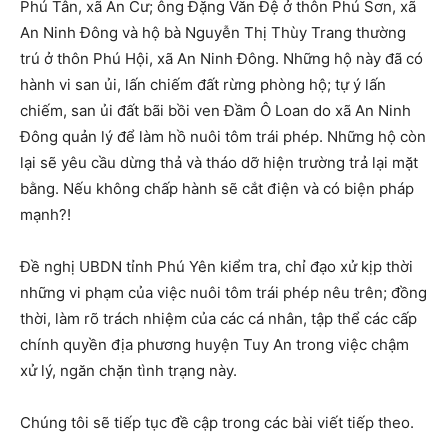
Phú Tân, xã An Cư; ông Đặng Văn Đệ ở thôn Phú Sơn, xã
An Ninh Đông và hộ bà Nguyễn Thị Thùy Trang thường
trú ở thôn Phú Hội, xã An Ninh Đông. Những hộ này đã có
hành vi san ủi, lấn chiếm đất rừng phòng hộ; tự ý lấn
chiếm, san ủi đất bãi bồi ven Đầm Ô Loan do xã An Ninh
Đông quản lý để làm hồ nuôi tôm trái phép. Những hộ còn
lại sẽ yêu cầu dừng thả và tháo dỡ hiện trường trả lại mặt
bằng. Nếu không chấp hành sẽ cắt điện và có biện pháp
mạnh?!
Đề nghị UBDN tỉnh Phú Yên kiểm tra, chỉ đạo xử kịp thời
những vi phạm của việc nuôi tôm trái phép nêu trên; đồng
thời, làm rõ trách nhiệm của các cá nhân, tập thể các cấp
chính quyền địa phương huyện Tuy An trong việc chậm
xử lý, ngăn chặn tình trạng này.
Chúng tôi sẽ tiếp tục đề cập trong các bài viết tiếp theo.