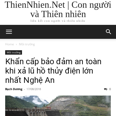
ThienNhien.Net | Con người
và Thiên nhiên
liên kết con người và thiên nhiên
Home
Môi trường
Môi trường
Khẩn cấp bảo đảm an toàn
khi xả lũ hồ thủy điện lớn
nhất Nghệ An
Bạch Dương
-
17/08/2018
0