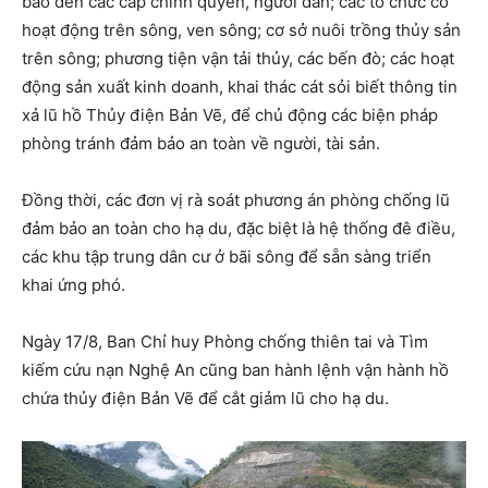
báo đến các cấp chính quyền, người dân; các tổ chức có
hoạt động trên sông, ven sông; cơ sở nuôi trồng thủy sản
trên sông; phương tiện vận tải thủy, các bến đò; các hoạt
động sản xuất kinh doanh, khai thác cát sỏi biết thông tin
xả lũ hồ Thủy điện Bản Vẽ, để chủ động các biện pháp
phòng tránh đảm bảo an toàn về người, tài sản.
Đồng thời, các đơn vị rà soát phương án phòng chống lũ
đảm bảo an toàn cho hạ du, đặc biệt là hệ thống đê điều,
các khu tập trung dân cư ở bãi sông để sẵn sàng triển
khai ứng phó.
Ngày 17/8, Ban Chỉ huy Phòng chống thiên tai và Tìm
kiếm cứu nạn Nghệ An cũng ban hành lệnh vận hành hồ
chứa thủy điện Bản Vẽ để cắt giảm lũ cho hạ du.