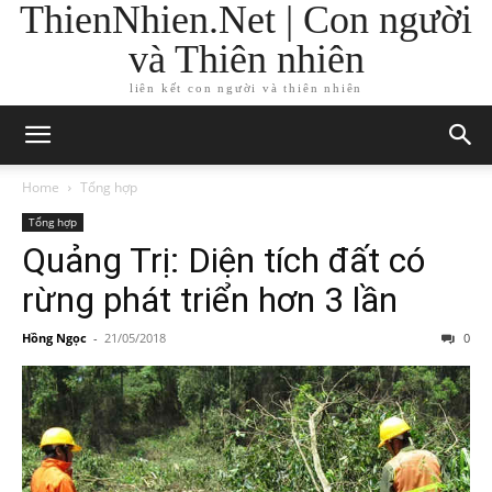
ThienNhien.Net | Con người
và Thiên nhiên
liên kết con người và thiên nhiên
Home
Tổng hợp
Tổng hợp
Quảng Trị: Diện tích đất có
rừng phát triển hơn 3 lần
Hồng Ngọc
-
21/05/2018
0