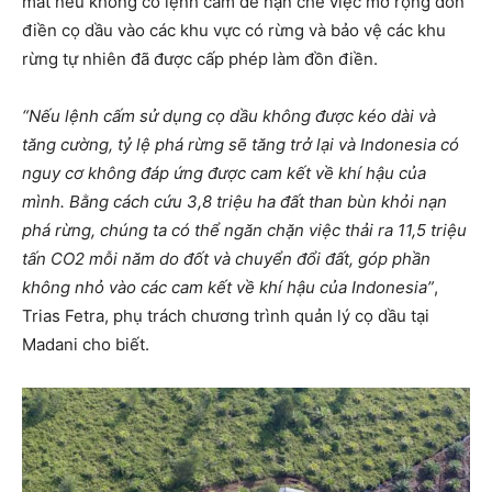
mất nếu không có lệnh cấm để hạn chế việc mở rộng đồn
điền cọ dầu vào các khu vực có rừng và bảo vệ các khu
rừng tự nhiên đã được cấp phép làm đồn điền.
“Nếu lệnh cấm sử dụng cọ dầu không được kéo dài và
tăng cường, tỷ lệ phá rừng sẽ tăng trở lại và Indonesia có
nguy cơ không đáp ứng được cam kết về khí hậu của
mình. Bằng cách cứu 3,8 triệu ha đất than bùn khỏi nạn
phá rừng, chúng ta có thể ngăn chặn việc thải ra 11,5 triệu
tấn CO2 mỗi năm do đốt và chuyển đổi đất, góp phần
không nhỏ vào các cam kết về khí hậu của Indonesia”
,
Trias Fetra, phụ trách chương trình quản lý cọ dầu tại
Madani cho biết.