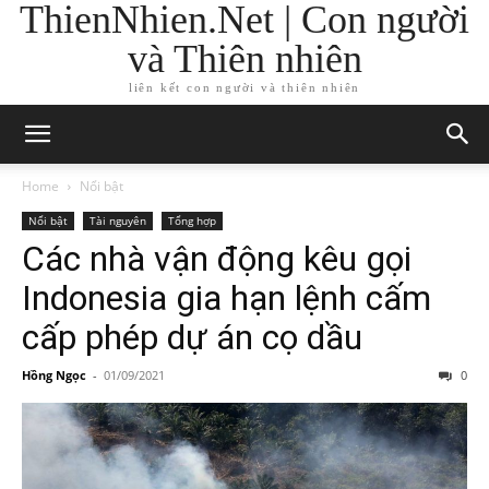
ThienNhien.Net | Con người
và Thiên nhiên
liên kết con người và thiên nhiên
Home
Nổi bật
Nổi bật
Tài nguyên
Tổng hợp
Các nhà vận động kêu gọi
Indonesia gia hạn lệnh cấm
cấp phép dự án cọ dầu
Hồng Ngọc
-
01/09/2021
0