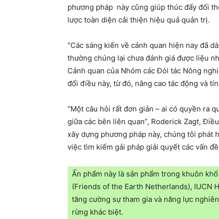
phương pháp này cũng giúp thúc đẩy đối tho
lược toàn diện cải thiện hiệu quả quản trị.
“Các sáng kiến về cảnh quan hiện nay đã dàn
thường chúng lại chưa đánh giá được liệu n
Cảnh quan của Nhóm các Đói tác Nông nghiệp 
đổi điều này, từ đó, nâng cao tác động và tí
“Một câu hỏi rất đơn giản – ai có quyền ra q
giữa các bên liên quan”, Roderick Zagt, Điề
xây dựng phương pháp này, chúng tôi phát hi
việc tìm kiếm gải pháp giải quyết các vấn đề
Ấn phẩm này là sản phẩm trong khuôn khổ 
(Friends of the Earth Netherlands), IUCN 
tăng cường sự tham gia và năng lực nghiên
rừng khác biệt.