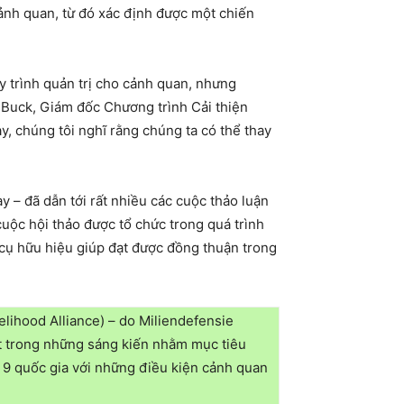
ảnh quan, từ đó xác định được một chiến
y trình quản trị cho cảnh quan, nhưng
e Buck, Giám đốc Chương trình Cải thiện
, chúng tôi nghĩ rằng chúng ta có thể thay
y – đã dẫn tới rất nhiều các cuộc thảo luận
uộc hội thảo được tổ chức trong quá trình
 cụ hữu hiệu giúp đạt được đồng thuận trong
lihood Alliance) – do Miliendefensie
ột trong những sáng kiến nhằm mục tiêu
i 9 quốc gia với những điều kiện cảnh quan