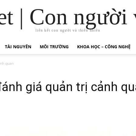
t | Con người 
liên kết con người và thiên nhiên
TÀI NGUYÊN
MÔI TRƯỜNG
KHOA HỌC – CÔNG NGHỆ
ảnh quan
ánh giá quản trị cảnh q