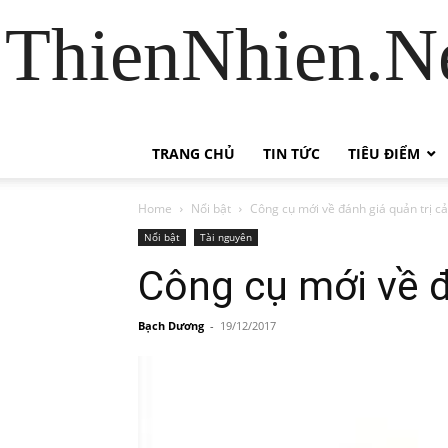
ThienNhien.Ne
TRANG CHỦ
TIN TỨC
TIÊU ĐIỂM
Home
Nổi bật
Công cụ mới về đánh giá quản trị c
Nổi bật
Tài nguyên
Công cụ mới về đ
Bạch Dương
-
19/12/2017