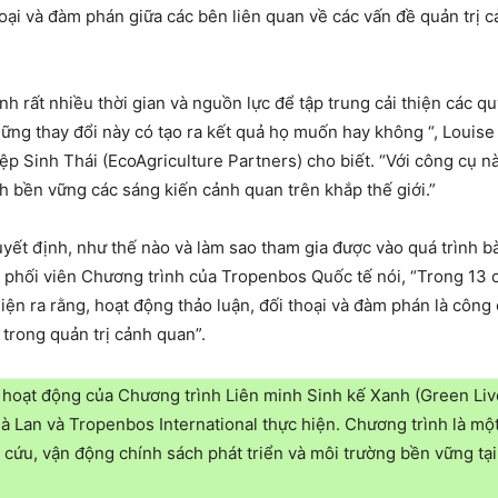
ại và đàm phán giữa các bên liên quan về các vấn đề quản trị c
h rất nhiều thời gian và nguồn lực để tập trung cải thiện các qu
hững thay đổi này có tạo ra kết quả họ muốn hay không “, Louis
Sinh Thái (EcoAgriculture Partners) cho biết. “Với công cụ này
nh bền vững các sáng kiến cảnh quan trên khắp thế giới.”
uyết định, như thế nào và làm sao tham gia được vào quá trình bà
u phối viên Chương trình của Tropenbos Quốc tế nói, “Trong 13 c
ện ra rằng, hoạt động thảo luận, đối thoại và đàm phán là công
 trong quản trị cảnh quan”.
hoạt động của Chương trình Liên minh Sinh kế Xanh (Green Live
Hà Lan và Tropenbos International thực hiện. Chương trình là m
 cứu, vận động chính sách phát triển và môi trường bền vững tạ