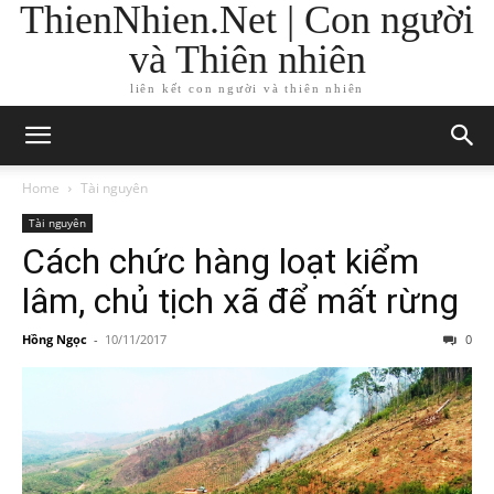
ThienNhien.Net | Con người
và Thiên nhiên
liên kết con người và thiên nhiên
Home
Tài nguyên
Tài nguyên
Cách chức hàng loạt kiểm
lâm, chủ tịch xã để mất rừng
Hồng Ngọc
-
10/11/2017
0