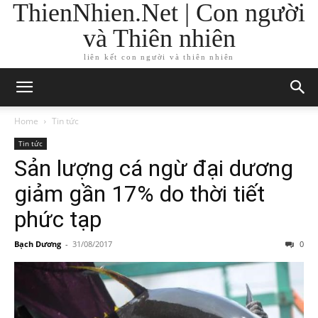
ThienNhien.Net | Con người
và Thiên nhiên
liên kết con người và thiên nhiên
Home
Tin tức
Tin tức
Sản lượng cá ngừ đại dương
giảm gần 17% do thời tiết
phức tạp
Bạch Dương
-
31/08/2017
0