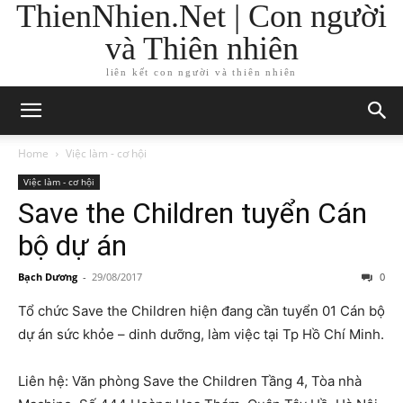
ThienNhien.Net | Con người
và Thiên nhiên
liên kết con người và thiên nhiên
Home
Việc làm - cơ hội
Việc làm - cơ hội
Save the Children tuyển Cán
bộ dự án
Bạch Dương
-
29/08/2017
0
Tổ chức Save the Children hiện đang cần tuyển 01 Cán bộ
dự án sức khỏe – dinh dưỡng, làm việc tại Tp Hồ Chí Minh.
Liên hệ: Văn phòng Save the Children Tầng 4, Tòa nhà