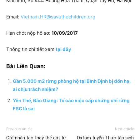
Machino, Số 444 Hoàng Hoa Thám, Quận Tây Hồ, Hà Nội.
Email:
Vietnam.HR@savethechildren.org
Hạn chót nộp hồ sơ:
10/09/2017
Thông tin chi tiết xem
tại đây
Bài Liên Quan:
Gần 5.000 m2 rừng phòng hộ tại Bình Định bị đốn hạ,
ai chịu trách nhiệm?
Yên Thế, Bắc Giang: Tố cáo việc cấp chứng chỉ rừng
FSC là sai
Previous article
Next article
Cát nhân tạo thay thế cát tự
Oxfam tuyển Thực tập sinh