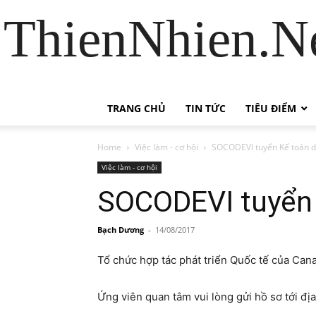
ThienNhien.Ne
TRANG CHỦ
TIN TỨC
TIÊU ĐIỂM
Home
Việc làm - cơ hội
SOCODEVI tuyển Kế toán 
Việc làm - cơ hội
SOCODEVI tuyển 
Bạch Dương
-
14/08/2017
Tổ chức hợp tác phát triển Quốc tế của Can
Ứng viên quan tâm vui lòng gửi hồ sơ tới địa