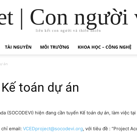
t | Con người 
liên kết con người và thiên nhiên
TÀI NGUYÊN
MÔI TRƯỜNG
KHOA HỌC – CÔNG NGHỆ
dự án
Kế toán dự án
ada (SOCODEVI) hiện đang cần tuyển Kế toán dự án, làm việc tại
 chỉ email:
VCEDproject@socodevi.org
, với tiêu đề : “Project A