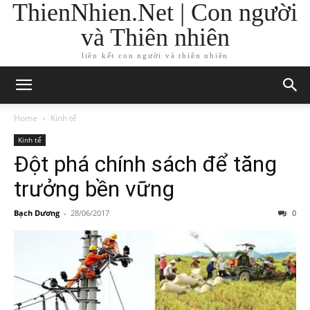
ThienNhien.Net | Con người
và Thiên nhiên
liên kết con người và thiên nhiên
Home
Kinh tế
Kinh tế
Đột phá chính sách để tăng
trưởng bền vững
Bạch Dương
-
28/06/2017
0