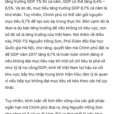
tăng trưởng GDP 7% thì cả năm, GDP có thể tăng 6,4% –
6,5%. Và do đó, mục tiêu tăng trưởng GDP 6,7% cả năm là
khó khăn. Tuy nhiên, Chính phủ có thể vẫn giữ nguyên
mục tiêu 6,7% để tạo sức ép trong thực thi. Bên cạnh đó là
đưa ra dự báo tăng trưởng để nếu không có tiêu cực, con
số đó sẽ là tăng trưởng của Việt Nam. Nói thêm về điều
này, PGS-TS Nguyễn Hồng Sơn, Phó Giám đốc Đại học
Quốc gia Hà Nội, cho rằng, quyết tâm mà Chính phủ đặt ra
để GDP năm 2017 tăng 6,7% là hoàn toàn chính đáng vì
nếu không đạt mục tiêu này thì một số chỉ tiêu bị phá vỡ
như: tỷ lệ nợ công/GDP; kinh tế Việt Nam tụt hậu xa với
khu vực; bẫy thu nhập trung bình hiện hữu; tâm lý bi quan
vì nếu tiếp tục không đạt mục tiêu sẽ kéo theo các hệ lụy
khác.
Tuy nhiên, bình luận về tính bền vững của các giải pháp
ngắn hạn mà Chính phủ đưa ra, ông Nguyễn Hồng Sơn
cho rằng có 5 rủi ro đi kèm. Rủi ro thứ nhất là nếu khai