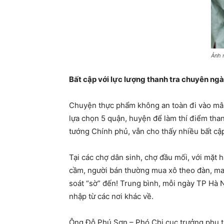
Ảnh 
Bất cập với lực lượng thanh tra chuyên ng
Chuyện thực phẩm không an toàn đi vào mâm 
lựa chọn 5 quận, huyện để làm thí điểm th
tướng Chính phủ, vẫn cho thấy nhiều bất cậ
Tại các chợ dân sinh, chợ đầu mối, với mặt h
cầm, người bán thường mua xô theo đàn, man
soát “sờ” đến! Trung bình, mỗi ngày TP Hà Nộ
nhập từ các nơi khác về.
Ông Đỗ Phú Sơn – Phó Chi cục trưởng phụ tr