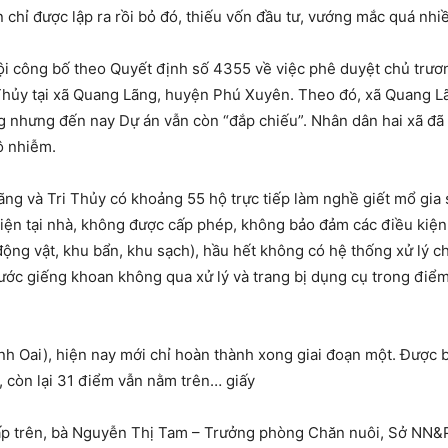
chỉ được lập ra rồi bỏ đó, thiếu vốn đầu tư, vướng mắc quá nhi
 công bố theo Quyết định số 4355 về việc phê duyệt chủ trươn
 Thủy tại xã Quang Lãng, huyện Phú Xuyên. Theo đó, xã Quang Lã
g nhưng đến nay Dự án vẫn còn “đắp chiếu”. Nhân dân hai xã đã
ô nhiễm.
ãng và Tri Thủy có khoảng 55 hộ trực tiếp làm nghề giết mổ gia
iện tại nhà, không được cấp phép, không bảo đảm các điều kiệ
ộng vật, khu bẩn, khu sạch), hầu hết không có hệ thống xử lý ch
ước giếng khoan không qua xử lý và trang bị dụng cụ trong điểm
h Oai), hiện nay mới chỉ hoàn thành xong giai đoạn một. Được b
, còn lại 31 điểm vẫn nằm trên… giấy
cấp trên, bà Nguyễn Thị Tam – Trưởng phòng Chăn nuôi, Sở NN&