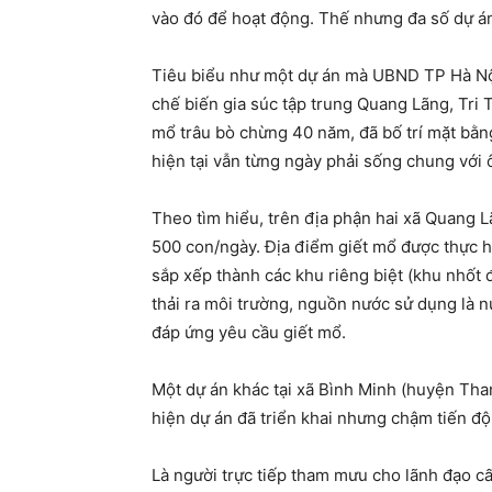
vào đó để hoạt động. Thế nhưng đa số dự án 
Tiêu biểu như một dự án mà UBND TP Hà Nội
chế biến gia súc tập trung Quang Lãng, Tri
mổ trâu bò chừng 40 năm, đã bố trí mặt bằn
hiện tại vẫn từng ngày phải sống chung với 
Theo tìm hiểu, trên địa phận hai xã Quang L
500 con/ngày. Địa điểm giết mổ được thực h
sắp xếp thành các khu riêng biệt (khu nhốt đ
thải ra môi trường, nguồn nước sử dụng là n
đáp ứng yêu cầu giết mổ.
Một dự án khác tại xã Bình Minh (huyện Than
hiện dự án đã triển khai nhưng chậm tiến độ
Là người trực tiếp tham mưu cho lãnh đạo 