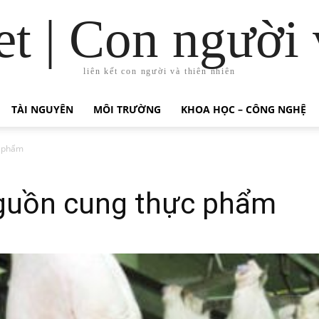
t | Con người 
liên kết con người và thiên nhiên
TÀI NGUYÊN
MÔI TRƯỜNG
KHOA HỌC – CÔNG NGHỆ
c phẩm
guồn cung thực phẩm