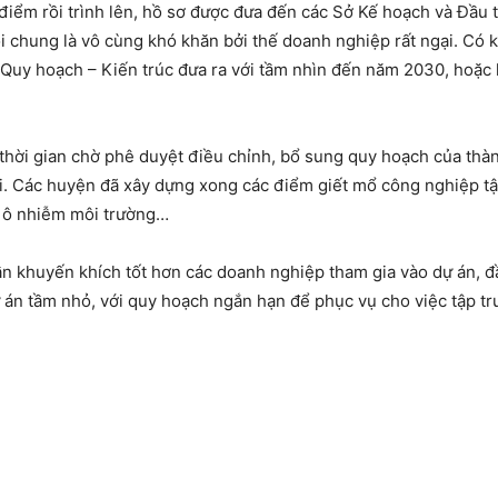
 điểm rồi trình lên, hồ sơ được đưa đến các Sở Kế hoạch và Đầu
i chung là vô cùng khó khăn bởi thế doanh nghiệp rất ngại. Có k
uy hoạch – Kiến trúc đưa ra với tầm nhìn đến năm 2030, hoặc l
ời gian chờ phê duyệt điều chỉnh, bổ sung quy hoạch của thành
i. Các huyện đã xây dựng xong các điểm giết mổ công nghiệp tập
y ô nhiễm môi trường…
ần khuyến khích tốt hơn các doanh nghiệp tham gia vào dự án, đ
 án tầm nhỏ, với quy hoạch ngắn hạn để phục vụ cho việc tập tr