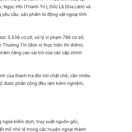
n; Ngọc Hồi (Thanh Trì); Dốc Lã (Gia Lâm) và
g yêu cầu; sản phẩm từ động vật ngoại tỉnh
ợc 3.536 cơ sở, xử lý vi phạm 786 cơ sở,
 Thường Tín (đơn vị thực hiện thí điểm),
 nhằm nâng cao vai trò của các cấp chính
nh của thanh tra đòi hỏi chặt chẽ, cần nhiều
n bộ được phân công đều làm kiêm nghiệm,
 ngừa kiểm dịch, truy xuất nguồn gốc,
iết mổ nhỏ lẻ trong các huyện ngoại thành