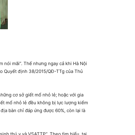
m nói mãi”. Thế nhưng ngay cả khi Hà Nội
heo Quyết định 38/2015/QĐ-TTg của Thủ
những cơ sở giết mổ nhỏ lẻ; hoặc với gia
ết mổ nhỏ lẻ đều không bị lực lượng kiểm
 địa bàn chỉ đáp ứng được 60%, còn lại là
inh thú y và VSATTP”. Theo tìm hiểu, tại