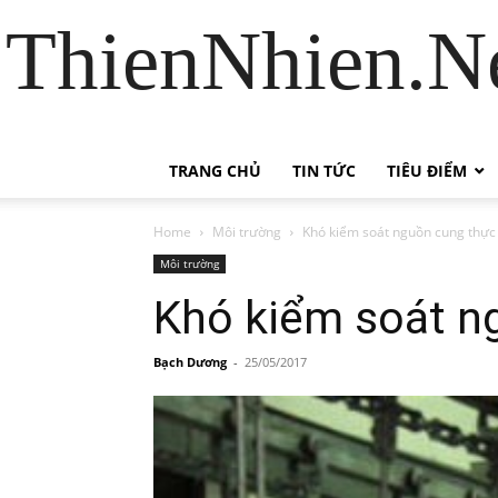
ThienNhien.Ne
TRANG CHỦ
TIN TỨC
TIÊU ĐIỂM
Home
Môi trường
Khó kiểm soát nguồn cung thự
Môi trường
Khó kiểm soát n
Bạch Dương
-
25/05/2017