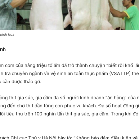
minh họa
ành
cơm của hàng triệu tổ ấm đã trở thành chuyện “biết rồi khổ lắ
anh tra chuyên ngành về vệ sinh an toàn thực phẩm (VSATTP) t
p cần được tháo gỡ.
àng thịt gia súc, gia cầm đa số người kinh doanh “ăn hàng” của 
g đến chợ thịt dần từng con phục vụ khách. Đa số hoạt động gi
i tiêu thụ trên 100 nghìn tấn thịt gia súc, gia cầm. Trong khi đó
ách Chi cục Thú y Hà Nội bày tỏ: “Không bảo đảm điều kiện vệ s