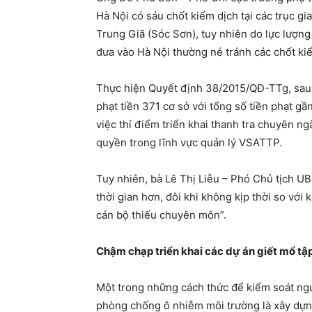
Hà Nội có sáu chốt kiểm dịch tại các trục g
Trung Giã (Sóc Sơn), tuy nhiên do lực lượng
đưa vào Hà Nội thường né tránh các chốt kiể
Thực hiện Quyết định 38/2015/QĐ-TTg, sau m
phạt tiền 371 cơ sở với tổng số tiền phạt g
việc thí điểm triển khai thanh tra chuyên n
quyền trong lĩnh vực quản lý VSATTP.
Tuy nhiên, bà Lê Thị Liễu – Phó Chủ tịch UB
thời gian hơn, đôi khi không kịp thời so vớ
cán bộ thiếu chuyên môn”.
Chậm chạp triển khai các dự án giết mổ tậ
Một trong những cách thức để kiểm soát ngu
phòng chống ô nhiễm môi trường là xây dựng 