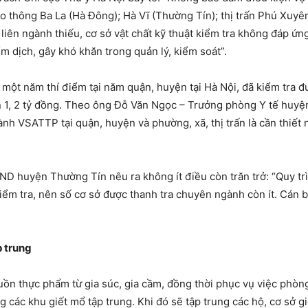
iao thông Ba La (Hà Đông); Hà Vĩ (Thường Tín); thị trấn Phú Xuyê
 liên ngành thiếu, cơ sở vật chất kỹ thuật kiểm tra không đáp ứn
m dịch, gây khó khăn trong quản lý, kiểm soát”.
ột năm thí điểm tại năm quận, huyện tại Hà Nội, đã kiểm tra đư
ần 1, 2 tỷ đồng. Theo ông Đỗ Văn Ngọc – Trưởng phòng Y tế huyện
gành VSATTP tại quận, huyện và phường, xã, thị trấn là cần thiết
ND huyện Thường Tín nêu ra không ít điều còn trăn trở: “Quy trì
i kiểm tra, nên số cơ sở được thanh tra chuyên ngành còn ít. Cá
p trung
ồn thực phẩm từ gia súc, gia cầm, đồng thời phục vụ việc phòng
các khu giết mổ tập trung. Khi đó sẽ tập trung các hộ, cơ sở g