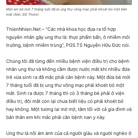
Một em bé mới 7 tháng tuổi đã bị ung thư võng mạc phải khoét bỏ một bên
mắt (Ảnh: Đỗ Thơm)
ThienNhien.Net – “Các nhà khoa học đưa ra tổ hợp
nguyên nhân gây ung thư là: thực phẩm bẩn, ô nhiễm môi
trường, bệnh nhiễm trùng”, PGS.TS Nguyễn Hữu Đức nói.
Chúng tôi đã từng đến nhiều bệnh viện điều trị cho bệnh
nhân ung thư và không cầm được nước mắt khi nhiều đứa
trẻ vừa sinh ra đã mắc phải căn bệnh này. Một đứa bé mới
7 tháng tuổi đã bị ung thư võng mạc phải khoét bỏ một
mắt. Sinh ra được 7 tháng thì có 3 tháng bé phải ở viện
điều trị, đôi mắt còn lại chưa biết liệu có phải khoét bỏ
hay không. Một tương lai mờ mịt, tăm tối với cả gia đình và
bản thân em khi mắc phải căn bệnh nan y này.
Ung thư là nỗi ám ánh của cả người giàu và người nghèo ở