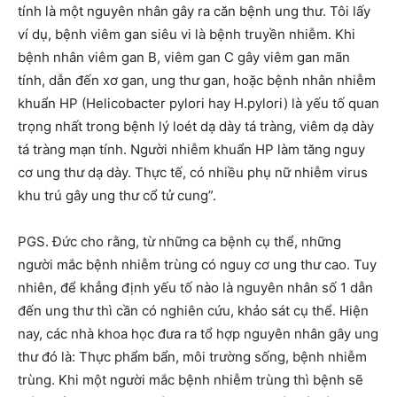
tính là một nguyên nhân gây ra căn bệnh ung thư. Tôi lấy
ví dụ, bệnh viêm gan siêu vi là bệnh truyền nhiễm. Khi
bệnh nhân viêm gan B, viêm gan C gây viêm gan mãn
tính, dẫn đến xơ gan, ung thư gan, hoặc bệnh nhân nhiễm
khuẩn HP (Helicobacter pylori hay H.pylori) là yếu tố quan
trọng nhất trong bệnh lý loét dạ dày tá tràng, viêm dạ dày
tá tràng mạn tính. Người nhiễm khuẩn HP làm tăng nguy
cơ ung thư dạ dày. Thực tế, có nhiều phụ nữ nhiễm virus
khu trú gây ung thư cổ tử cung”.
PGS. Đức cho rằng, từ những ca bệnh cụ thể, những
người mắc bệnh nhiễm trùng có nguy cơ ung thư cao. Tuy
nhiên, để khẳng định yếu tố nào là nguyên nhân số 1 dẫn
đến ung thư thì cần có nghiên cứu, khảo sát cụ thể. Hiện
nay, các nhà khoa học đưa ra tổ hợp nguyên nhân gây ung
thư đó là: Thực phẩm bẩn, môi trường sống, bệnh nhiễm
trùng. Khi một người mắc bệnh nhiễm trùng thì bệnh sẽ