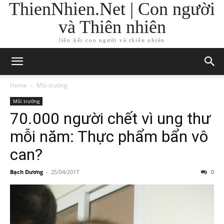
ThienNhien.Net | Con người
và Thiên nhiên
liên kết con người và thiên nhiên
Home
Môi trường
Môi trường
70.000 người chết vì ung thư
mỗi năm: Thực phẩm bẩn vô
can?
Bạch Dương
-
25/04/2017
0