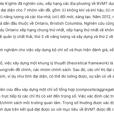
rate Kights đã nghiên cứu, xếp hạng các địa phương về BVMT dự
đại diện cho 7 nhóm vấn đề, gồm: (i) không khí và khí hậu; (ii) m
; (vi) năng lượng và các tòa nhà; (vii) đổi mới, sáng tạo. Năm 201
uả dẫn đầu thuộc về Ontario, Bristish Columbia. Nghiên cứu cũn
dụ Ontario xếp hạng chung thứ nhất, xếp hạng thứ nhất về không
về quản lý chất thải, thứ 3 về năng lượng và xây dựng và thứ 2 về
inh nghiệm cho việc xây dựng bộ chỉ số và thực hiện đánh giá, 
số, việc xây dựng một khung lý thuyết (theoretical framework) là
dung/vấn đề chính, các nhóm chính sách. Sau đó, các chỉ thị đạ
nh, ví dụ như tính đại diện, có thể đo lường được, sự sẵn có về 
iên cứu đều xây dựng một chỉ số tổng hợp (
composite/aggregat
 trực tiếp từ các chỉ thị có xét đến trọng số. Việc xác định các 
đề/chính sách môi trường quan tâm. Trọng số thường được xác đị
tính dựa trên kết quả đạt được so với mục tiêu về BVMT được đề 