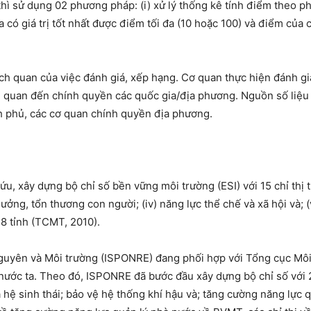
hì sử dụng 02 phương pháp: (i) xử lý thống kê tính điểm theo p
có giá trị tốt nhất được điểm tối đa (10 hoặc 100) và điểm của
hách quan của việc đánh giá, xếp hạng. Cơ quan thực hiện đánh g
n quan đến chính quyền các quốc gia/địa phương. Nguồn số liệu 
nh phủ, các cơ quan chính quyền địa phương.
, xây dựng bộ chỉ số bền vững môi trường (ESI) với 15 chỉ thị t
 hưởng, tổn thương con người; (iv) năng lực thể chế và xã hội và;
8 tỉnh (TCMT, 2010).
nguyên và Môi trường (ISPONRE) đang phối hợp với Tổng cục Mô
nước ta. Theo đó, ISPONRE đã bước đầu xây dựng bộ chỉ số với 2
hệ sinh thái; bảo vệ hệ thống khí hậu và; tăng cường năng lực 