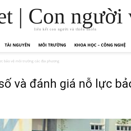
t | Con người 
liên kết con người và thiên nhiên
TÀI NGUYÊN
MÔI TRƯỜNG
KHOA HỌC – CÔNG NGHỆ
lực bảo vệ môi trường các địa phương
số và đánh giá nỗ lực bả