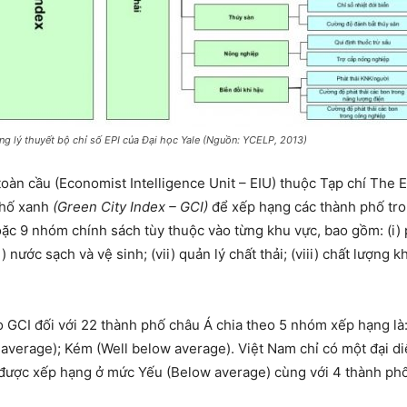
ng lý thuyết bộ chỉ số EPI của Đại học Yale (Nguồn: YCELP, 2013)
toàn cầu (Economist Intelligence Unit – EIU) thuộc Tạp chí The
phố xanh
(Green City Index – GCI)
để xếp hạng các thành phố tro
c 9 nhóm chính sách tùy thuộc vào từng khu vực, bao gồm: (i) phát
) nước sạch và vệ sinh; (vii) quản lý chất thải; (viii) chất lượng k
 GCI đối với 22 thành phố châu Á chia theo 5 nhóm xếp hạng là:
average); Kém (Well below average). Việt Nam chỉ có một đại di
và được xếp hạng ở mức Yếu (Below average) cùng với 4 thành phố