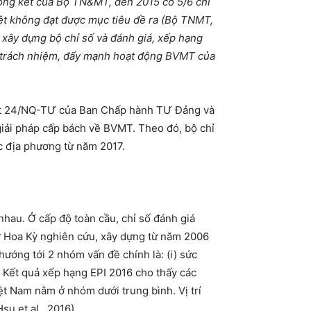
ổng kết của Bộ TN&MT, đến 2015 có 5/6 chỉ
yệt không đạt được mục tiêu đề ra (Bộ TNMT,
 xây dựng bộ chỉ số và đánh giá, xếp hạng
c trách nhiệm, đẩy mạnh hoạt động BVMT của
yết 24/NQ-TƯ của Ban Chấp hành TƯ Đảng và
iải pháp cấp bách về BVMT. Theo đó, bộ chỉ
c địa phương từ năm 2017.
nhau. Ở cấp độ toàn cầu, chỉ số đánh giá
ở Hoa Kỳ nghiên cứu, xây dựng từ năm 2006
ướng tới 2 nhóm vấn đề chính là: (i) sức
). Kết quả xếp hạng EPI 2016 cho thấy các
ệt Nam nằm ở nhóm dưới trung bình. Vị trí
 et al., 2016).