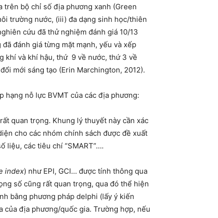
a trên bộ chỉ số địa phương xanh (Green
ôi trường nước, (iii) đa dạng sinh học/thiên
2, nghiên cứu đã thử nghiệm đánh giá 10/13
g đã đánh giá từng mặt mạnh, yếu và xếp
 khí và khí hậu, thứ 9 về nước, thứ 3 về
 đổi mới sáng tạo (Erin Marchington, 2012).
xếp hạng nỗ lực BVMT của các địa phương:
 rất quan trọng. Khung lý thuyết này cần xác
i diện cho các nhóm chính sách được đề xuất
số liệu, các tiêu chí “SMART”….
e index
) như EPI, GCI… được tính thông qua
trọng số cũng rất quan trọng, qua đó thể hiện
nh bằng phương pháp delphi (lấy ý kiến
ra của địa phương/quốc gia. Trường hợp, nếu