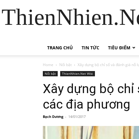
ThienNhien.Ne
TRANG CHỦ
TIN TỨC
TIÊU ĐIỂM
Home
Nổi bật
Xây dựng bộ chỉ số và đánh giá nỗ 
Nổi bật
ThienNhien.Net Wiki
Xây dựng bộ chỉ 
các địa phương
Bạch Dương
-
14/01/2017