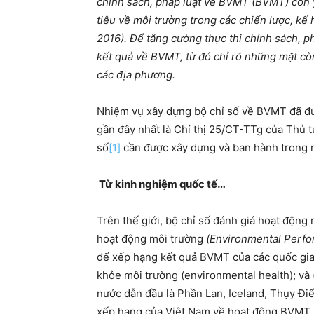
chính sách, pháp luật về BVMT (BVMT) còn 
tiêu về môi trường trong các chiến lược, kế
2016). Để tăng cường thực thi chính sách, p
kết quả về BVMT, từ đó chỉ rõ những mặt c
các địa phương.
Nhiệm vụ xây dựng bộ chỉ số về BVMT đã đ
gần đây nhất là Chỉ thị 25/CT-TTg của Thủ 
số
[1]
cần được xây dựng và ban hành trong n
Từ kinh nghiệm quốc tế…
Trên thế giới, bộ chỉ số đánh giá hoạt động
hoạt động môi trường
(Environmental Perfo
để xếp hạng kết quả BVMT của các quốc gia. 
khỏe môi trường (environmental health); và (
nước dẫn đầu là Phần Lan, Iceland, Thụy Điể
xếp hạng của Việt Nam về hoạt động BVMT l