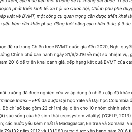
yếu kém, các mục tiêu môi trường đề ra không đạt được. Theo t
 hoạch phát triển kinh tế, xã hội do Quốc hội, Chính phủ phê du
háp luật về BVMT, một công cụ quan trọng cần được triển khai là
òn yếu kém cần khắc phục, đồng thời nâng cao nhận thức, ý thứ
ược đề ra trong Chiến lược BVMT quốc gia đến 2020, Nghị qu
tướng Chính phủ ban hành ngày 31/8/2016 về một số nhiệm vụ, g
ăm 2016 để triển khai đánh giá, xếp hạng kết quả BVMT của cá
 môi trường đã được nghiên cứu và áp dụng ở nhiều cấp độ khác 
rmance Index – EPI)
đã được Đại học Yale và Đại học Columbia 
Bộ chỉ số bao gồm 22 chỉ thị đại diện cho 10 nhóm chính sách h
ii) sức sống của hệ sinh thái (ecosystem vitality) (YCELP, 2013
n; các nước yếu kém nhất là Madagascar, Enitrea và Somalia; Vi
à 79/132 năm 2012 và 131/180 nước được xếp hạng năm 2016 (Hsu