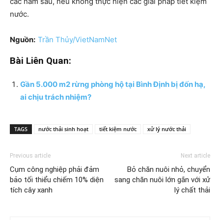
các năm sau, nếu không thực hiện các giải pháp tiết kiệm
nước.
Nguồn:
Trần Thủy/VietNamNet
Bài Liên Quan:
Gần 5.000 m2 rừng phòng hộ tại Bình Định bị đốn hạ,
ai chịu trách nhiệm?
TAGS
nước thải sinh hoạt
tiết kiệm nước
xử lý nước thải
Previous article
Next article
Cụm công nghiệp phải đảm
Bỏ chăn nuôi nhỏ, chuyển
bảo tối thiểu chiếm 10% diện
sang chăn nuôi lớn gắn với xử
tích cây xanh
lý chất thải