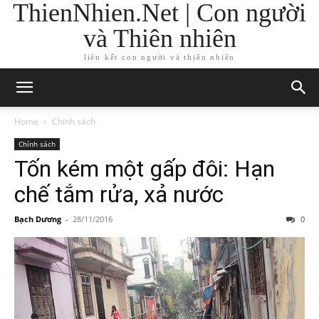
ThienNhien.Net | Con người
và Thiên nhiên
liên kết con người và thiên nhiên
Home
Chính sách
Chính sách
Tốn kém một gấp đôi: Hạn
chế tắm rửa, xả nước
Bạch Dương
-
28/11/2016
0