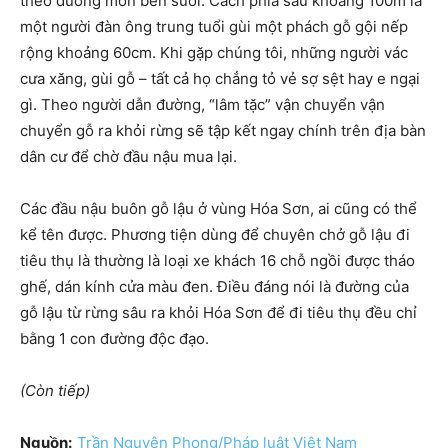
theo đường mòn bên suối. Cách phía sau khoảng 100m là
một người đàn ông trung tuổi gùi một phách gỗ gội nếp
rộng khoảng 60cm. Khi gặp chúng tôi, những người vác
cưa xăng, gùi gỗ – tất cả họ chẳng tỏ vẻ sợ sệt hay e ngại
gì. Theo người dẫn đường, “lâm tặc” vận chuyển vận
chuyển gỗ ra khỏi rừng sẽ tập kết ngay chính trên địa bàn
dân cư để chờ đầu nậu mua lại.
Các đầu nậu buôn gỗ lậu ở vùng Hóa Sơn, ai cũng có thể
kể tên được. Phương tiện dùng để chuyên chở gỗ lậu đi
tiêu thụ là thường là loại xe khách 16 chỗ ngồi được tháo
ghế, dán kính cửa màu đen. Điều đáng nói là đường của
gỗ lậu từ rừng sâu ra khỏi Hóa Sơn để đi tiêu thụ đều chỉ
bằng 1 con đường độc đạo.
(Còn tiếp)
Nguồn:
Trần Nguyên Phong/Pháp luật Việt Nam