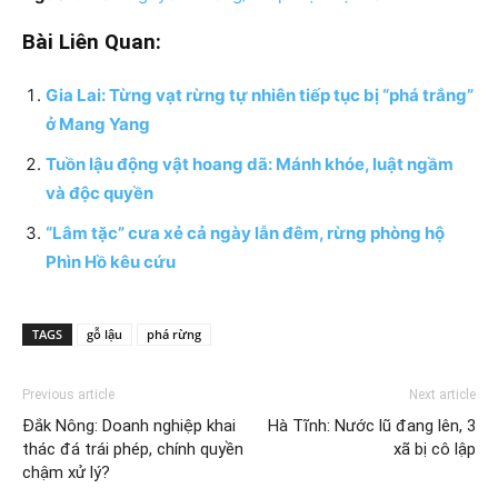
Bài Liên Quan:
Gia Lai: Từng vạt rừng tự nhiên tiếp tục bị “phá trắng”
ở Mang Yang
Tuồn lậu động vật hoang dã: Mánh khóe, luật ngầm
và độc quyền
“Lâm tặc” cưa xẻ cả ngày lẫn đêm, rừng phòng hộ
Phìn Hồ kêu cứu
TAGS
gỗ lậu
phá rừng
Previous article
Next article
Đắk Nông: Doanh nghiệp khai
Hà Tĩnh: Nước lũ đang lên, 3
thác đá trái phép, chính quyền
xã bị cô lập
chậm xử lý?