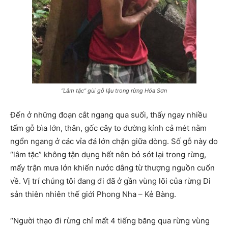
“Lâm tặc” gùi gỗ lậu trong rừng Hóa Sơn
Đến ở những đoạn cắt ngang qua suối, thấy ngay nhiều
tấm gỗ bìa lớn, thân, gốc cây to đường kính cả mét nằm
ngổn ngang ở các vỉa đá lớn chặn giữa dòng. Số gỗ này do
“lâm tặc” không tận dụng hết nên bỏ sót lại trong rừng,
mấy trận mưa lớn khiến nước dâng từ thượng nguồn cuốn
về. Vị trí chúng tôi đang đi đã ở gần vùng lõi của rừng Di
sản thiên nhiên thế giới Phong Nha – Kẻ Bàng.
“Người thạo đi rừng chỉ mất 4 tiếng băng qua rừng vùng