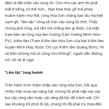
đệm là đặt chân vào vùng lõi. Còn như các anh thì phải
mất 6 tiếng, có thể hơn… Nạn khai thác gỗ trái phép
hoành hành như thế, rừng Hóa Sơn chẳng bao lâu mà kiệt
sạch gỗ, “lâm tặc” cũng sẽ tràn vào vùng lõi thôi. Thấy
chúng phá rừng, xót lắm mà chẳng làm gì được. Cả mấy
trạm bảo vệ rừng của lâm trường (Lâm trường Minh Hóa –
PV), kiểm lâm (Trạm Kiểm lâm Hóa Sơn của Hạt Kiểm lâm
huyện Minh Hóa, thuộc Chi cục Kiểm lâm Quảng Bình), rồi
cả biên phòng mà có cũng như không!”, người dẫn đường
nói với vẻ ái ngại.
“Lâm tặc” tung hoành
Trên hành trình thâm nhập vào rừng Hóa Sơn, trải qua
nhiều trận mưa rào nặng hạt, chúng tôi phải nấp vào các
bụi cây rừng rậm hoặc các tảng đá lớn để tránh ướt. Chỉ
sau khoảng 45 phút đi bộ, chúng tôi đã phải trú mưa đến