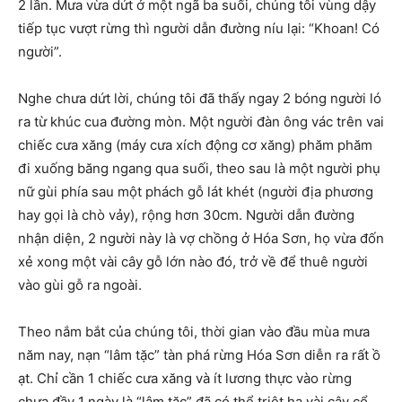
2 lần. Mưa vừa dứt ở một ngã ba suối, chúng tôi vùng dậy
tiếp tục vượt rừng thì người dẫn đường níu lại: “Khoan! Có
người”.
Nghe chưa dứt lời, chúng tôi đã thấy ngay 2 bóng người ló
ra từ khúc cua đường mòn. Một người đàn ông vác trên vai
chiếc cưa xăng (máy cưa xích động cơ xăng) phăm phăm
đi xuống băng ngang qua suối, theo sau là một người phụ
nữ gùi phía sau một phách gỗ lát khét (người địa phương
hay gọi là chò vảy), rộng hơn 30cm. Người dẫn đường
nhận diện, 2 người này là vợ chồng ở Hóa Sơn, họ vừa đốn
xẻ xong một vài cây gỗ lớn nào đó, trở về để thuê người
vào gùi gỗ ra ngoài.
Theo nắm bắt của chúng tôi, thời gian vào đầu mùa mưa
năm nay, nạn “lâm tặc” tàn phá rừng Hóa Sơn diễn ra rất ồ
ạt. Chỉ cần 1 chiếc cưa xăng và ít lương thực vào rừng
chưa đầy 1 ngày là “lâm tặc” đã có thể triệt hạ vài cây cổ