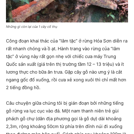
Những gì còn lại của 1 cây cổ thụ
Công đoạn khai thác của “lâm tặc” ở rừng Hóa Sơn diễn ra
rất nhanh chóng và ồ ạt. Hành trang vào rừng của “lâm
tặc” ở vùng này rất gọn nhẹ với chiếc cưa máy Trung
Quốc sản xuất (giá trên thị trường tầm 12 – 13 triệu) và ít
lương thực cho bữa ăn trưa. Gặp cây gỗ nào ưng ý là cắt
ngang gốc đổ xuống, rồi cưa xẻ xong xuôi thì chỉ mất hơn
2 tiếng đồng hồ.
Câu chuyện giữa chúng tôi bị gián đoạn bởi những tiếng
gỗ rừng va lục cục vào đá. Một nam thanh niên trẻ gùi
phách gỗ chự (dân địa phương gọi là gỗ dự) dài khoảng
2,3m, rộng khoảng 50cm từ phía trên đỉnh núi đi xuống