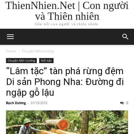
ThienNhien.Net | Con người
và Thiên nhiên
liên kết con người và thiên nhiên
Home
Chuyện Môi trường
Chuyện Môi trường
Nổi bật
“Lâm tặc” tàn phá rừng đệm
Di sản Phong Nha: Đường đi
ngập gỗ lậu
Bạch Dương
-
31/10/2016
0