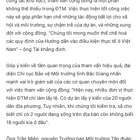
công tác khu vực), tham vấn cộng đồng là một phần
không thể thiếu trong ĐTM. Việc thực hiện tốt công việc
này sẽ góp phần hạn chế những tác động bất lợi cho xã
hội và môi trường, sự chậm trễ của dự án, và những xung
đột với cộng đồng. “Chúng tôi mong muốn thể chế hoá
các quy định của Hướng dẫn vào điều kiện thực tế ở Việt
Nam” – ông Tài khẳng định.
Góp ý kiến về tầm quan trọng của tham vấn hiệu quả, đại
diện Chi cục Bảo vệ Môi trường tỉnh Bắc Giang nhấn
mạnh vai trò giám sát của các cơ quan chuyên môn đối
với việc tham vấn cộng đồng: “Hiện nay, nhiều đơn vị thực
hiện ĐTM chỉ làm lấy lệ. Có dự án lấy ý kiến của 20 người
dân địa phương. Tuy nhiên, khi chúng tôi kiểm tra, xã cho
biết chỉ có 2 người đang sống trên địa bàn còn không biết
18 người kia ở đâu”.
Ông Trần Miên, nguyên Trưởng ban Môi trường Tập đoàn