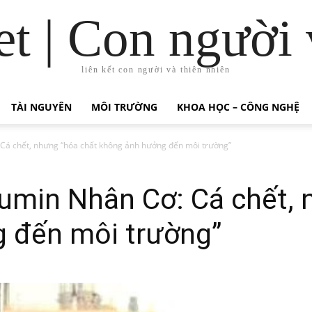
t | Con người 
liên kết con người và thiên nhiên
TÀI NGUYÊN
MÔI TRƯỜNG
KHOA HỌC – CÔNG NGHỆ
Cá chết, nhưng “hóa chất không ảnh hưởng đến môi trường”
umin Nhân Cơ: Cá chết, 
 đến môi trường”