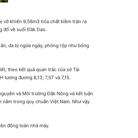
ị vỡ khiến 9,58m3 hóa chất kiềm tràn ra
g đổ về suối Đắk Dao.
ề ăn, da bị ngứa ngáy, phỏng rộp như bỏng
t, theo kết quả quan trắc của sở Tài
H tương đương 8,13; 7,57 và 7,15.
 nguyên và Môi trường Đắk Nông và kết luận
ẫn nằm trong quy chuẩn Việt Nam. Như vậy
liên động toàn nhà máy.