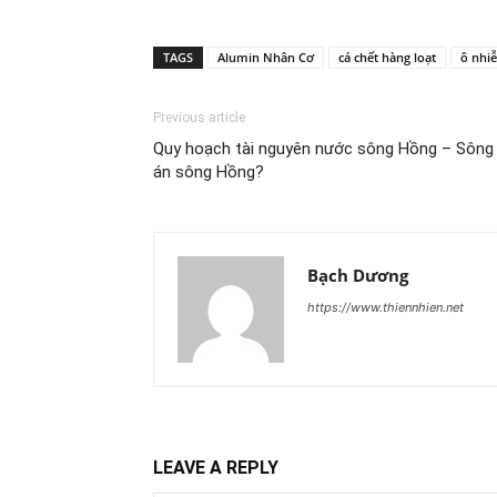
TAGS
Alumin Nhân Cơ
cá chết hàng loạt
ô nhi
Previous article
Quy hoạch tài nguyên nước sông Hồng – Sông T
án sông Hồng?
Bạch Dương
https://www.thiennhien.net
LEAVE A REPLY