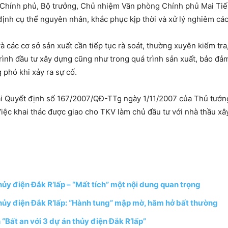
ỳ Chính phủ, Bộ trưởng, Chủ nhiệm Văn phòng Chính phủ Mai Ti
 định cụ thể nguyên nhân, khắc phục kịp thời và xử lý nghiêm cá
à các cơ sở sản xuất cần tiếp tục rà soát, thường xuyên kiểm tra
ình đầu tư xây dựng cũng như trong quá trình sản xuất, bảo đảm
phó khi xảy ra sự cố.
i Quyết định số 167/2007/QĐ-TTg ngày 1/11/2007 của Thủ tướn
ệc khai thác được giao cho TKV làm chủ đầu tư với nhà thầu xâ
hủy điện Đắk R’lấp – “Mất tích” một nội dung quan trọng
thủy điện Đắk R’lấp: “Hành tung” mập mờ, hăm hở bất thường
 “Bất an với 3 dự án thủy điện Đắk R’lấp”