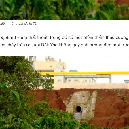
iềm thất thoát (Ảnh: TL)
 9,58m3 kiềm thất thoát, trong đó có một phần thẩm thấu xuống
ưa chảy tràn ra suối Đăk Yao không gây ảnh hưởng đến môi trư