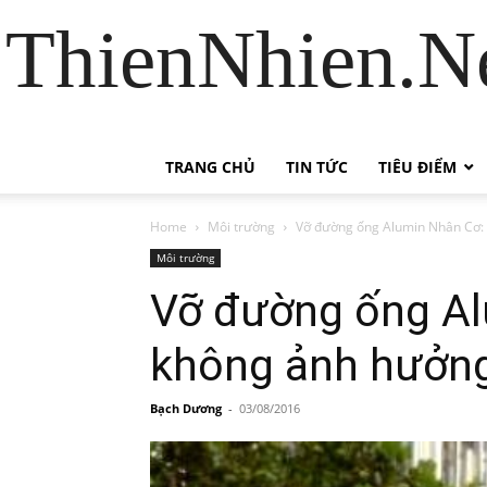
ThienNhien.Ne
TRANG CHỦ
TIN TỨC
TIÊU ĐIỂM
Home
Môi trường
Vỡ đường ống Alumin Nhân Cơ: 
Môi trường
Vỡ đường ống Al
không ảnh hưởng
Bạch Dương
-
03/08/2016