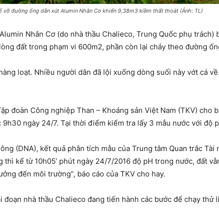
ố vỡ đường ống dẫn xút Alumin Nhân Cơ khiến 9,38m3 kiềm thất thoát (Ảnh: TL)
lumin Nhân Cơ (do nhà thầu Chalieco, Trung Quốc phụ trách) b
lòng đất trong phạm vi 600m2, phần còn lại chảy theo đường ốn
hàng loạt. Nhiều người dân đã lội xuống dòng suối này vớt cá v
ập đoàn Công nghiệp Than – Khoáng sản Việt Nam (TKV) cho biế
9h30 ngày 24/7. Tại thời điểm kiểm tra lấy 3 mẫu nước với độ p
ông (DNA), kết quả phân tích mẫu của Trung tâm Quan trắc Tài
g thì kể từ 10h05’ phút ngày 24/7/2016 độ pH trong nước, đất v
ưởng đến môi trường”, báo cáo của TKV cho hay.
ai đoạn nhà thầu Chalieco đang tiến hành các bước để chạy thử 