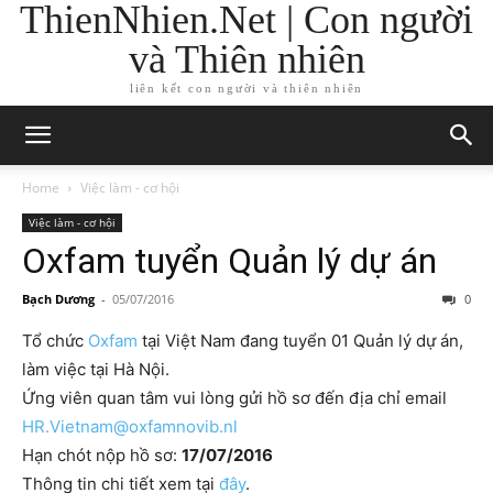
ThienNhien.Net | Con người
và Thiên nhiên
liên kết con người và thiên nhiên
Home
Việc làm - cơ hội
Việc làm - cơ hội
Oxfam tuyển Quản lý dự án
Bạch Dương
-
05/07/2016
0
Tổ chức
Oxfam
tại Việt Nam đang tuyển 01 Quản lý dự án,
làm việc tại Hà Nội.
Ứng viên quan tâm vui lòng gửi hồ sơ đến địa chỉ email
HR.Vietnam@oxfamnovib.nl
Hạn chót nộp hồ sơ:
17/07/2016
Thông tin chi tiết xem tại
đây
.